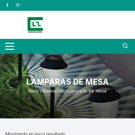
Saltar
al
contenido
LÁMPARAS DE MESA
Inicio
/
Iluminación
/ Lámparas De Mesa
Mostrando el único resultado