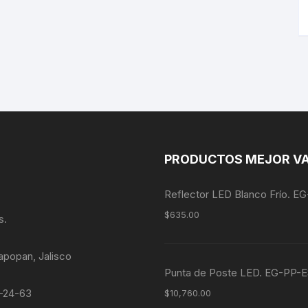
PRODUCTOS MEJOR V
Reflector LED Blanco Frío. 
$
635.00
s.
apopan, Jalisco
Punta de Poste LED. EG-P
4-24-63
$
10,760.00