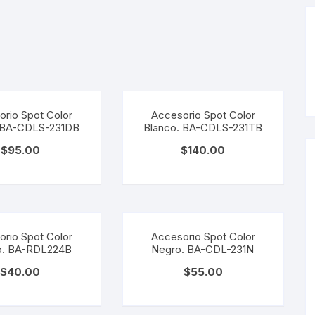
y Detectores
eciales
s Solares
terior
mpotrados
obrepuestos
or
ra Exterior
ior
a Interior
s De Piso
rio Spot Color
Accesorio Spot Color
. BA-CDLS-231DB
Blanco. BA-CDLS-231TB
s
s De Techo
LED
$
95.00
$
140.00
De Emergencia
rio Spot Color
Accesorio Spot Color
 Poste
o. BA-RDL224B
Negro. BA-CDL-231N
$
40.00
$
55.00