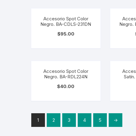
Mangueras LED
Manguera
Accesorio Spot Color
Acceso
Negro. BA-CDLS-231DN
Negro.
Lámparas De Mesa
Lámparas 
$
95.00
Estacas
Estacas
Mini Luminarias
Mini Lumin
Mini Postes
Accesorio Spot Color
Mini Poste
Acceso
Negro. BA-RDL224N
Satín
Repuestos LED
Repuestos
$
40.00
Sumergibles
Sumergibl
Magnéticos
Magnético
1
2
3
4
5
→
Tubos LED
60CM