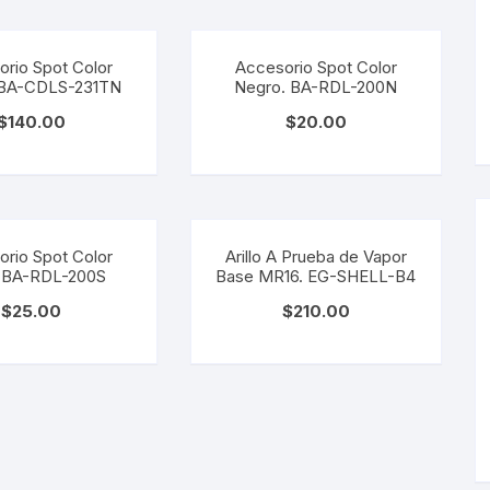
s LED
rio Spot Color
Accesorio Spot Color
 BA-CDLS-231TN
Negro. BA-RDL-200N
De Mesa
$
140.00
$
20.00
arias
s
rio Spot Color
Arillo A Prueba de Vapor
. BA-RDL-200S
Base MR16. EG-SHELL-B4
 LED
$
25.00
$
210.00
es
s