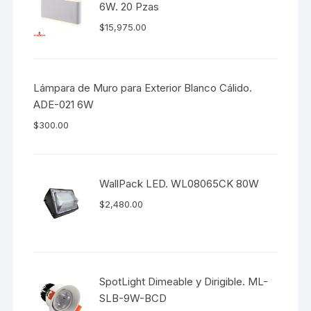
6W. 20 Pzas
$
15,975.00
Lámpara de Muro para Exterior Blanco Cálido.
ADE-021 6W
$
300.00
WallPack LED. WL08065CK 80W
$
2,480.00
SpotLight Dimeable y Dirigible. ML-
SLB-9W-BCD