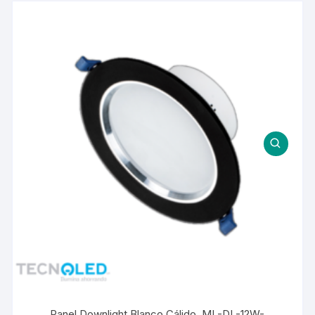
Panel Downlight Blanco Cálido. ML-DL-12W-