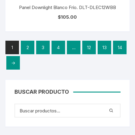
Panel Downlight Blanco Frío. DLT-DLEC12WBB
$
105.00
1
2
3
4
…
12
13
14
→
BUSCAR PRODUCTO