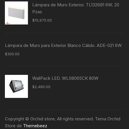
Lámpara de Muro Exterior. TL1326B1 6W. 20
Pzas
$
15,975.00
Lámpara de Muro para Exterior Blanco Cálido. ADE-021 6W
$
300.00
WallPack LED. WL08065CK 80W
$
2,480.00
Copyright © Orchid store. All rights reserved. Tema Orchid
Store de
Themebeez