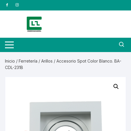
Saltar
al
contenido
Inicio
/
Ferretería
/
Arillos
/ Accesorio Spot Color Blanco. BA-
CDL-231B