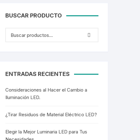
Cortesía
BUSCAR PRODUCTO
Colgantes
Colgantes
ENTRADAS RECIENTES
Mangueras LED
Consideraciones al Hacer el Cambio a
Mangueras LED
Iluminación LED.
Mini Postes
¿Tirar Residuos de Material Eléctrico LED?
Mini Postes
Elegir la Mejor Luminaria LED para Tus
Tubos LED
Necesidades.