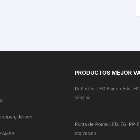
PRODUCTOS MEJOR V
Reflector LED Blanco Frío. 
$
635.00
s.
apopan, Jalisco
Punta de Poste LED. EG-P
4-24-63
$
10,760.00