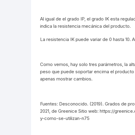
Señalética
90CM
Señalética
Al igual de el grado IP, el grado IK esta regu
indica la resistencia mecánica del producto.
Gasolineras
1.20M
Gasolinera
La resistencia IK puede variar de 0 hasta 10. A
2.40M
Curvalum
Como vemos, hay solo tres parámetros, la altu
peso que puede soportar encima el producto y
apenas mostrar cambios.
Fuentes: Desconocido. (2019). Grados de prot
2021, de Greenice Sitio web: https://greeni
y-como-se-utilizan-n75