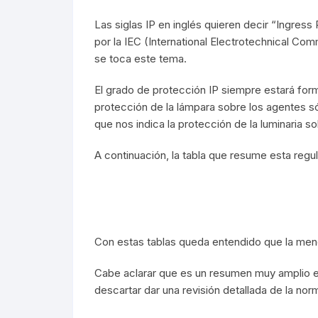
Campanas
Campanas
Las siglas IP en inglés quieren decir “Ingres
por la IEC (International Electrotechnical Co
Mangueras LED
Manguera
se toca este tema.
Lámparas De Mesa
Lámparas 
El grado de protección IP siempre estará form
protección de la lámpara sobre los agentes só
Estacas
Estacas
que nos indica la protección de la luminaria so
Mini Luminarias
Mini Lumin
A continuación, la tabla que resume esta regul
Mini Postes
Mini Poste
Repuestos LED
Repuestos
Con estas tablas queda entendido que la meno
Sumergibles
Sumergibl
Cabe aclarar que es un resumen muy amplio e
Magnéticos
Magnético
descartar dar una revisión detallada de la nor
Tubos LED
60CM