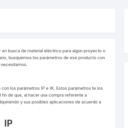
y Detectores
eciales
s Solares
terior
mpotrados
obrepuestos
or
ra Exterior
ior
a Interior
s De Piso
 en busca de material eléctrico para algún proyecto o
ario, busquemos los parámetros de ese producto con
s
s De Techo
LED
e necesitamos.
De Emergencia
con los parámetros IP e IK. Estos parámetros te los
 fin de que, al hacer una compra referente a
dquiriendo y sus posibles aplicaciones de acuerdo a
 Poste
IP