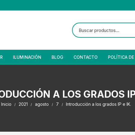
R
ILUMINACIÓN
BLOG
CONTACTO
POLÍTICA DE
e Seguridad
lares
 Convencional
Solar
 Con Fotocelda
e Vapor
ODUCCIÓN A LOS GRADOS IP 
es
s Solares
Solar
denciales
Inicio
2021
agosto
7
Introducción a los grados IP e IK.
 para Iluminación
striales
s Residenciales
s de Aire
or
tage
 Industriales
terior