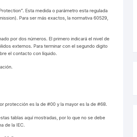
s Protection”. Esta medida o parámetro esta regulada
mmission). Para ser más exactos, la normativa 60529,
s LED
De Mesa
ado por dos números. El primero indicará el nivel de
lidos externos. Para terminar con el segundo digito
bre el contacto con líquido.
arias
ación.
s
 LED
r protección es la de #00 y la mayor es la de #68.
es
stas tablas aquí mostradas, por lo que no se debe
s
ma de la IEC.