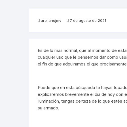
Sensores y Detectores
Paneles
Sensores 
Focos Esp
Reflectore
Tiras de In
Paneles E
arellanojmv
7 de agosto de 2021
Arillos
Luminarias De Muro
Arillos
Paneles S
Muro Interi
Fuentes De Poder
Cortesía
Fuentes Pa
Muro Exter
Cortesía
Perfiles
Empotrados
Fuentes Par
Perfiles
Empotrado
Es de lo más normal, que al momento de estar
cualquier uso que le pensemos dar como usu
Magnéticos
Módulos LED
Magnético
Empotrado
Módulos 
el fin de que adquiramos el que precisament
Lámparas De Emergencia
Lámparas 
Puede que en esta búsqueda te hayas topado 
Colgantes
Colgantes
explicaremos brevemente el día de hoy con el
iluminación, tengas certeza de lo que estés a
Puntas De Poste
Puntas De
su armado.
Wallpack
Wallpack