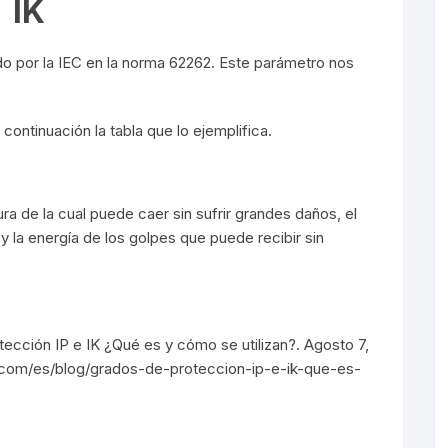
IK
lado por la IEC en la norma 62262. Este parámetro nos
s
 continuación la tabla que lo ejemplifica.
ra de la cual puede caer sin sufrir grandes daños, el
 la energía de los golpes que puede recibir sin
ección IP e IK ¿Qué es y cómo se utilizan?. Agosto 7,
ce.com/es/blog/grados-de-proteccion-ip-e-ik-que-es-