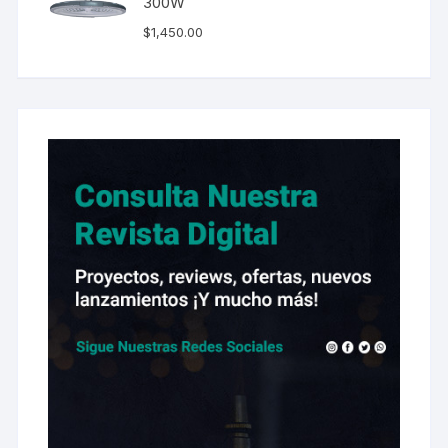
300W
$
1,450.00