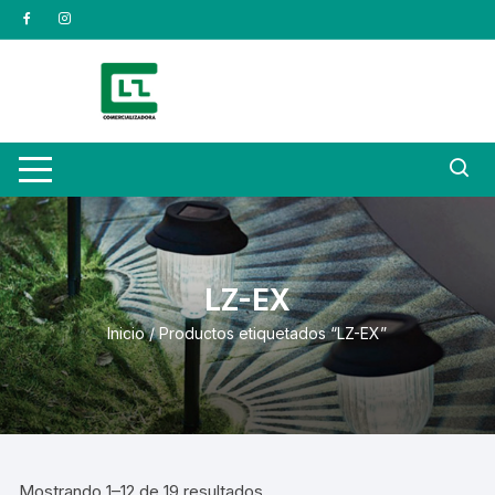
Saltar
al
contenido
LZ-EX
Inicio
/ Productos etiquetados “LZ-EX”
Mostrando 1–12 de 19 resultados