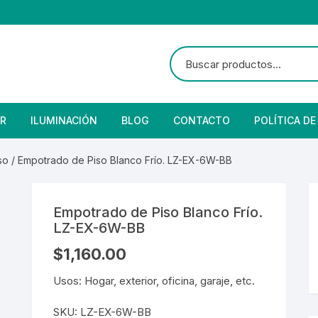
R
ILUMINACIÓN
BLOG
CONTACTO
POLÍTICA DE
e Seguridad
lares
 Convencional
so
/ Empotrado de Piso Blanco Frío. LZ-EX-6W-BB
Solar
 Con Fotocelda
e Vapor
Empotrado de Piso Blanco Frío.
es
s Solares
Solar
denciales
LZ-EX-6W-BB
$
1,160.00
 para Iluminación
striales
s Residenciales
Usos: Hogar, exterior, oficina, garaje, etc.
s de Aire
or
tage
 Industriales
terior
SKU:
LZ-EX-6W-BB