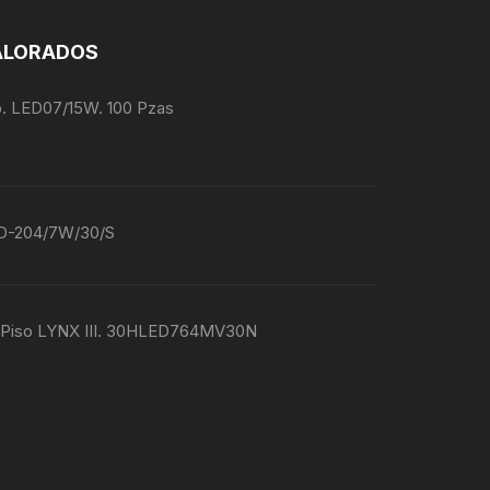
ALORADOS
o. LED07/15W. 100 Pzas
ED-204/7W/30/S
n Piso LYNX III. 30HLED764MV30N