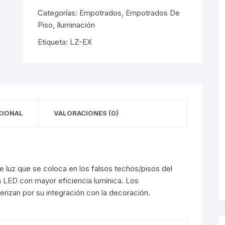
y Detectores
eciales
s Solares
terior
mpotrados
Categorías:
Empotrados
,
Empotrados De
Piso
,
Iluminación
obrepuestos
or
Etiqueta:
LZ-EX
ra Exterior
ior
a Interior
s De Piso
s
s De Techo
LED
CIONAL
VALORACIONES (0)
De Emergencia
luz que se coloca en los falsos techos/pisos del
 Poste
gía LED con mayor eficiencia lumínica. Los
izan por su integración con la decoración.