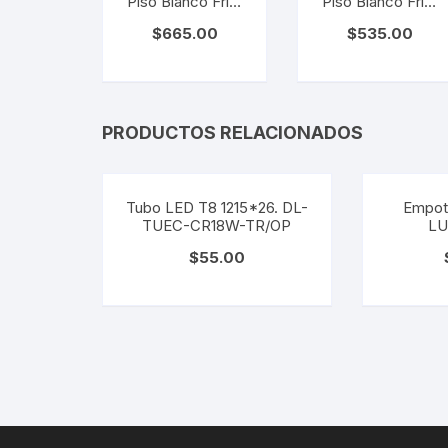
Piso Blanco Frío.
Piso Blanco Frío.
LZ-EX-3W-BB
LZ-EX-1W-BB
$
665.00
$
535.00
PRODUCTOS RELACIONADOS
Tubo LED T8 1215*26. DL-
Empot
TUEC-CR18W-TR/OP
LU
$
55.00