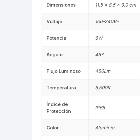
Dimensiones
11.5 × 8.5 × 9.0 cm
Mangueras LED
Manguera
Voltaje
100-240V~
Lámparas De Mesa
Lámparas 
Potencia
6W
Estacas
Estacas
Ángulo
45º
Mini Luminarias
Mini Lumin
Flujo Luminoso
450Lm
Mini Postes
Mini Poste
Temperatura
6,500K
Repuestos LED
Repuestos
Sumergibles
Sumergibl
Índice de
IP65
Protección
Magnéticos
Magnético
Color
Aluminio
Tubos LED
60CM