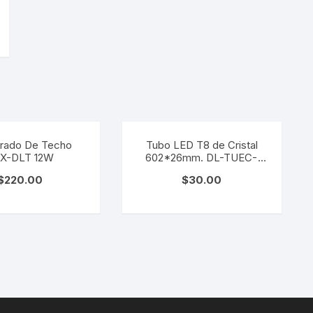
rado De Techo
Tubo LED T8 de Cristal
X-DLT 12W
602*26mm. DL-TUEC-
CR9
$
220.00
$
30.00