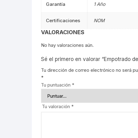
Garantía
1 Año
Señalética
90CM
Señalética
Certificaciones
NOM
Gasolineras
1.20M
Gasolinera
VALORACIONES
2.40M
No hay valoraciones aún.
Curvalum
Sé el primero en valorar “Empotrado de
Tu dirección de correo electrónico no será pu
*
Tu puntuación
*
Tu valoración
*