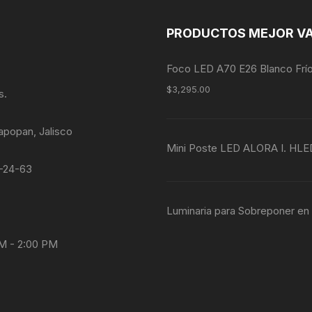
PRODUCTOS MEJOR V
Foco LED A70 E26 Blanco Frí
$
3,295.00
s.
apopan, Jalisco
Mini Poste LED ALORA I. HL
4-24-63
Luminaria para Sobreponer e
AM - 2:00 PM