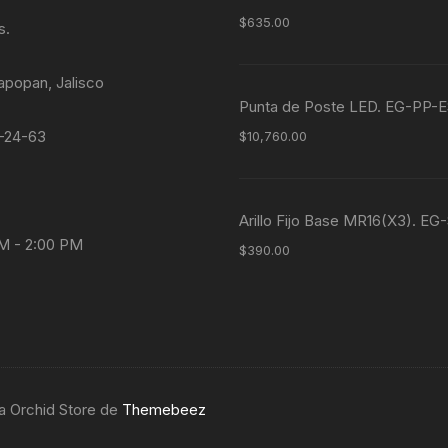
$
635.00
s.
apopan, Jalisco
Punta de Poste LED. EG-P
4-24-63
$
10,760.00
Arillo Fijo Base MR16(X3). E
AM - 2:00 PM
$
390.00
ma Orchid Store de
Themebeez