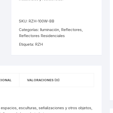
y Detectores
eciales
s Solares
terior
mpotrados
obrepuestos
or
SKU:
RZH-100W-BB
ra Exterior
ior
Categorías:
Iluminación
,
Reflectores
,
Reflectores Residenciales
a Interior
s De Piso
Etiqueta:
RZH
s
s De Techo
LED
De Emergencia
CIONAL
VALORACIONES (0)
 Poste
s espacios, esculturas, señalizaciones y otros objetos,