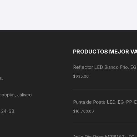
PRODUCTOS MEJOR V
Reflector LED Blanco Frío. 
$
635.00
s.
apopan, Jalisco
Punta de Poste LED. EG-P
4-24-63
$
10,760.00
Arillo Fijo Base MR16(X3). E