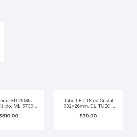
era LED 25Mts
Tubo LED T8 de Cristal
Cálido. ML-5730-
602*26mm. DL-TUEC-
BC
CR9
$
810.00
$
30.00