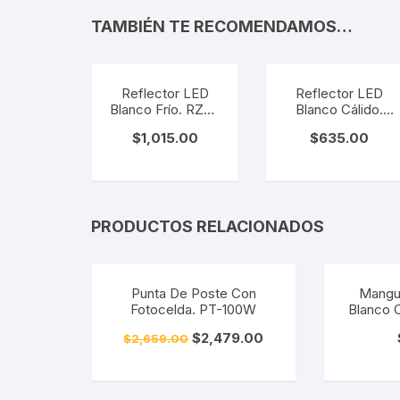
TAMBIÉN TE RECOMENDAMOS…
Reflector LED
Reflector LED
Blanco Frío. RZH-
Blanco Cálido.
150W
RZH-100W-BC
$
1,015.00
$
635.00
PRODUCTOS RELACIONADOS
¡Oferta!
Punta De Poste Con
Mangu
Fotocelda. PT-100W
Blanco 
$
2,479.00
$
2,659.00