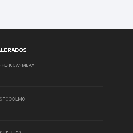
ALORADOS
EG-FL-100W-MEKA
P-ESTOCOLMO
G-SHELL-D3