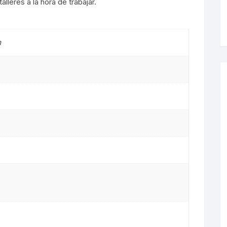
alleres a la hora de trabajar.
s LED
m
De Mesa
arias
s
 LED
es
s