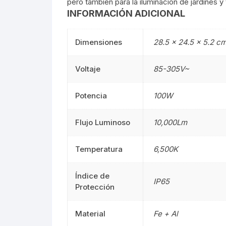
pero también para la iluminación de jardines y t
INFORMACIÓN ADICIONAL
Mangueras LED
Manguera
Dimensiones
28.5 × 24.5 × 5.2 c
Lámparas De Mesa
Lámparas 
Voltaje
85-305V~
Estacas
Estacas
Mini Luminarias
Mini Lumin
Potencia
100W
Mini Postes
Mini Poste
Flujo Luminoso
10,000Lm
Repuestos LED
Repuestos
Temperatura
6,500K
Sumergibles
Sumergibl
Índice de
IP65
Protección
Magnéticos
Magnético
Material
Fe + Al
Tubos LED
60CM