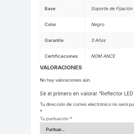
Señalética
90CM
Señalética
Base
Soporte de Fijación
Gasolineras
1.20M
Gasolinera
Color
Negro
2.40M
Garantía
3 Años
Curvalum
Certificaciones
NOM ANCE
VALORACIONES
No hay valoraciones aún.
Sé el primero en valorar “Reflector LE
Tu dirección de correo electrónico no será pu
*
Tu puntuación
*