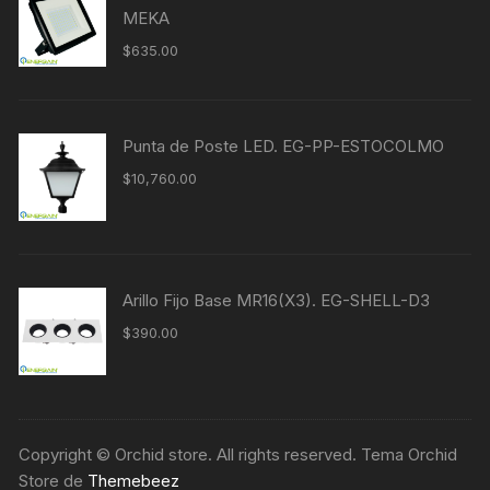
MEKA
$
635.00
Punta de Poste LED. EG-PP-ESTOCOLMO
$
10,760.00
Arillo Fijo Base MR16(X3). EG-SHELL-D3
$
390.00
Copyright © Orchid store. All rights reserved. Tema Orchid
Store de
Themebeez