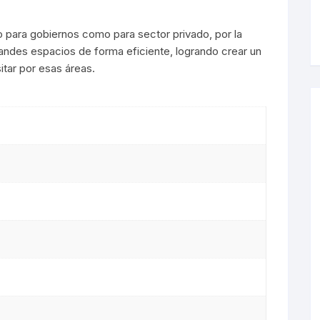
s LED
o para gobiernos como para sector privado, por la
randes espacios de forma eficiente, logrando crear un
De Mesa
itar por esas áreas.
arias
s
 LED
es
s