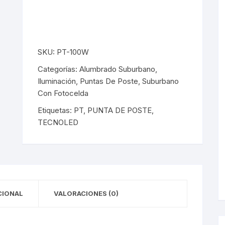
y Detectores
eciales
s Solares
terior
mpotrados
obrepuestos
or
SKU:
PT-100W
ra Exterior
ior
Categorías:
Alumbrado Suburbano
,
a Interior
s De Piso
Iluminación
,
Puntas De Poste
,
Suburbano
Con Fotocelda
s
s De Techo
LED
Etiquetas:
PT
,
PUNTA DE POSTE
,
TECNOLED
De Emergencia
 Poste
CIONAL
VALORACIONES (0)