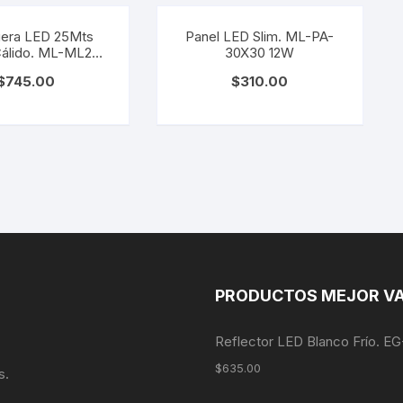
era LED 25Mts
Panel LED Slim. ML-PA-
Cálido. ML-ML25-
30X30 12W
BC
$
745.00
$
310.00
PRODUCTOS MEJOR V
Reflector LED Blanco Frío. 
$
635.00
s.