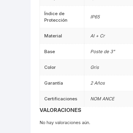
Señalética
90CM
Señalética
Índice de
IP65
Protección
Gasolineras
1.20M
Gasolinera
Material
Al + Cr
2.40M
Curvalum
Base
Poste de 3"
Color
Gris
Garantía
2 Años
Certificaciones
NOM ANCE
VALORACIONES
No hay valoraciones aún.