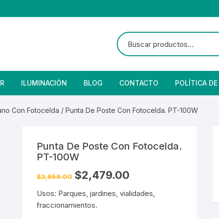
R
ILUMINACIÓN
BLOG
CONTACTO
POLÍTICA DE
e Seguridad
lares
 Convencional
no Con Fotocelda
/ Punta De Poste Con Fotocelda. PT-100W
Solar
 Con Fotocelda
e Vapor
Punta De Poste Con Fotocelda.
es
s Solares
Solar
denciales
PT-100W
$
2,479.00
 para Iluminación
striales
s Residenciales
$
2,659.00
Usos: Parques, jardines, vialidades,
s de Aire
or
tage
 Industriales
terior
fraccionamientos.