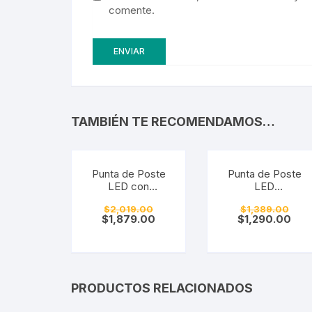
comente.
TAMBIÉN TE RECOMENDAMOS…
¡Oferta!
¡Oferta!
Punta de Poste
Punta de Poste
LED con
LED
Fotocelda y
Multitemperatura
$
2,019.00
$
1,389.00
Cabeza Movible.
con Fotocelda
$
1,879.00
$
1,290.00
LPJ-100W
Integrada. PTN-
100W-3CCT
PRODUCTOS RELACIONADOS