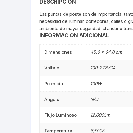
DESCRIPCIÓN
Mangueras LED
Manguera
Las puntas de poste son de importancia, tant
necesidad de iluminar, corredores, calles o g
Lámparas De Mesa
Lámparas 
ambiente de mayor seguridad, al andar o trans
INFORMACIÓN ADICIONAL
Estacas
Estacas
Dimensiones
45.0 × 64.0 cm
Mini Luminarias
Mini Lumin
Voltaje
100-277VCA
Mini Postes
Mini Poste
Potencia
100W
Repuestos LED
Repuestos
Sumergibles
Sumergibl
Ángulo
N/D
Magnéticos
Magnético
Flujo Luminoso
12,000Lm
Tubos LED
60CM
Temperatura
6,500K