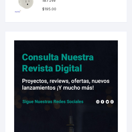
1875W
$
195.00