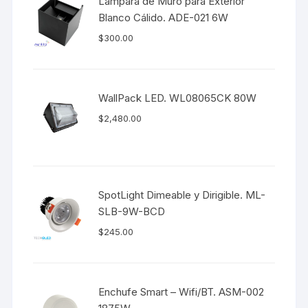
Lámpara de Muro para Exterior
Blanco Cálido. ADE-021 6W
$
300.00
WallPack LED. WL08065CK 80W
$
2,480.00
SpotLight Dimeable y Dirigible. ML-
SLB-9W-BCD
$
245.00
Enchufe Smart – Wifi/BT. ASM-002