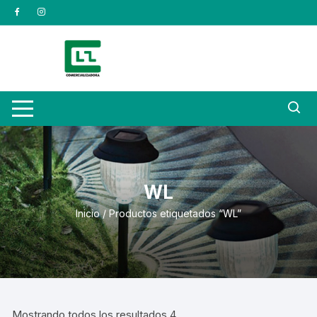
Saltar
al
contenido
WL
Inicio
/ Productos etiquetados “WL”
Mostrando todos los resultados 4