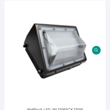
WallPack LED. WL12065CK 120W