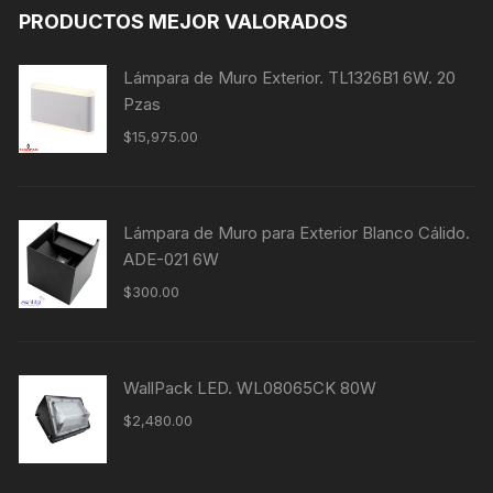
PRODUCTOS MEJOR VALORADOS
Lámpara de Muro Exterior. TL1326B1 6W. 20
Pzas
$
15,975.00
Lámpara de Muro para Exterior Blanco Cálido.
ADE-021 6W
$
300.00
WallPack LED. WL08065CK 80W
$
2,480.00