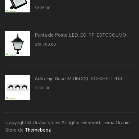
$
635.00
Punta de Poste LED. EG-PP-ESTOCOLMO
$
10,760.00
Arillo Fijo Base MR16(X3). EG-SHELL-D3
$
390.00
Copyright © Orchid store. All rights reserved. Tema Orchid
Store de
Themebeez