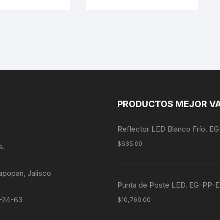
PRODUCTOS MEJOR V
Reflector LED Blanco Frío. 
$
635.00
s.
apopan, Jalisco
Punta de Poste LED. EG-P
4-24-63
$
10,760.00