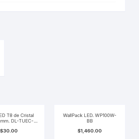
D T8 de Cristal
WallPack LED. WP100W-
6mm. DL-TUEC-
BB
CR9
$
30.00
$
1,460.00