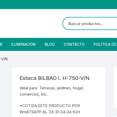
R
ILUMINACIÓN
BLOG
CONTACTO
POLÍTICA DE
e Seguridad
lares
 Convencional
0-V/N
Solar
 Con Fotocelda
e Vapor
Estaca BILBAO I. H-750-V/N
es
s Solares
Solar
denciales
Ideal para: Terrazas, jardines, hogar,
comercios, etc.
 para Iluminación
striales
s Residenciales
*COTIZA ESTE PRODUCTO POR
s de Aire
or
tage
 Industriales
terior
WHATSAPP AL 33-31-04-24-63*