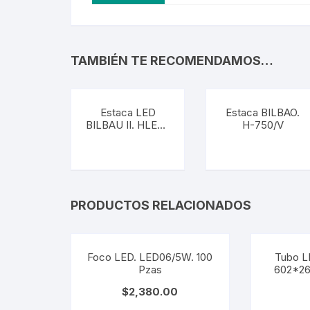
TAMBIÉN TE RECOMENDAMOS…
Estaca LED
Estaca BILBAO.
BILBAU II. HLED-
H-750/V
760/N
PRODUCTOS RELACIONADOS
Foco LED. LED06/5W. 100
Tubo LE
Pzas
602*2
$
2,380.00