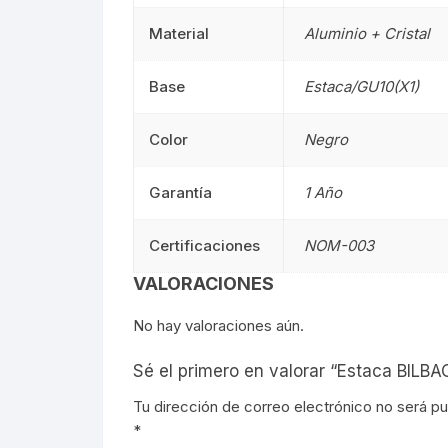
Señalética
90CM
Señalética
Material
Aluminio + Cristal
Gasolineras
1.20M
Gasolinera
Base
Estaca/GU10(X1)
2.40M
Color
Negro
Curvalum
Garantía
1 Año
Certificaciones
NOM-003
VALORACIONES
No hay valoraciones aún.
Sé el primero en valorar “Estaca BILBA
Tu dirección de correo electrónico no será pu
*