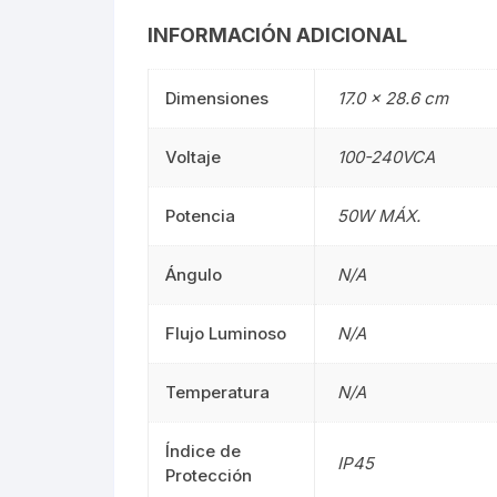
INFORMACIÓN ADICIONAL
Mangueras LED
Manguera
Dimensiones
17.0 × 28.6 cm
Lámparas De Mesa
Lámparas 
Estacas
Estacas
Voltaje
100-240VCA
Mini Luminarias
Mini Lumin
Potencia
50W MÁX.
Mini Postes
Mini Poste
Ángulo
N/A
Repuestos LED
Repuestos
Flujo Luminoso
N/A
Sumergibles
Sumergibl
Temperatura
N/A
Magnéticos
Magnético
Índice de
IP45
Tubos LED
60CM
Protección