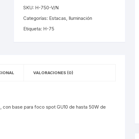
y Detectores
eciales
s Solares
terior
mpotrados
SKU:
H-750-V/N
obrepuestos
or
Categorías:
Estacas
,
Iluminación
Etiqueta:
H-75
ra Exterior
ior
a Interior
s De Piso
s
s De Techo
LED
CIONAL
VALORACIONES (0)
De Emergencia
ión, con base para foco spot GU10 de hasta 50W de
 Poste