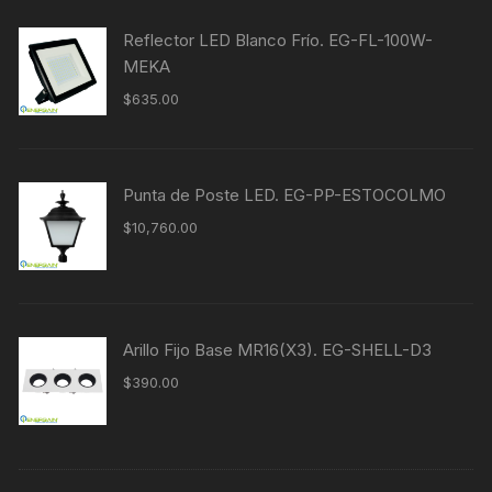
Reflector LED Blanco Frío. EG-FL-100W-
MEKA
$
635.00
Punta de Poste LED. EG-PP-ESTOCOLMO
$
10,760.00
Arillo Fijo Base MR16(X3). EG-SHELL-D3
$
390.00