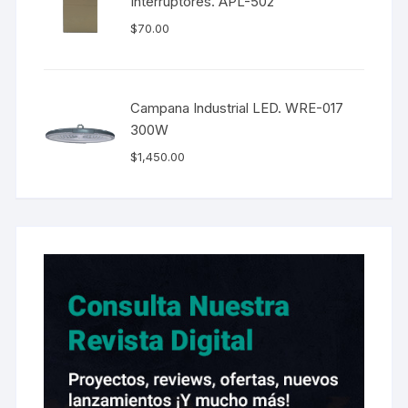
Interruptores. APL-502
$
70.00
Campana Industrial LED. WRE-017
300W
$
1,450.00