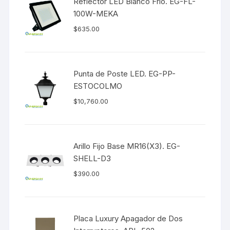
Reflector LED Blanco Frío. EG-FL-
100W-MEKA
$
635.00
Punta de Poste LED. EG-PP-
ESTOCOLMO
$
10,760.00
Arillo Fijo Base MR16(X3). EG-
SHELL-D3
$
390.00
Placa Luxury Apagador de Dos