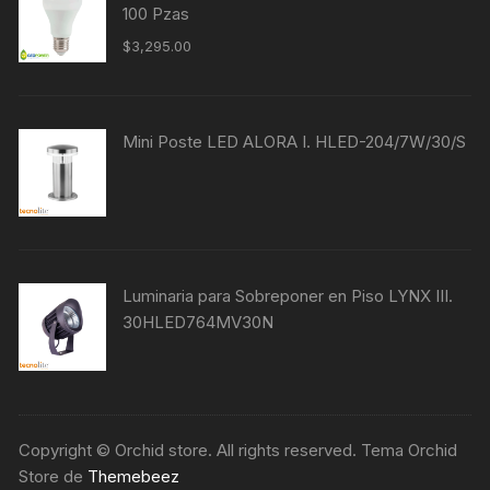
100 Pzas
$
3,295.00
Mini Poste LED ALORA I. HLED-204/7W/30/S
Luminaria para Sobreponer en Piso LYNX III.
30HLED764MV30N
Copyright © Orchid store. All rights reserved. Tema Orchid
Store de
Themebeez