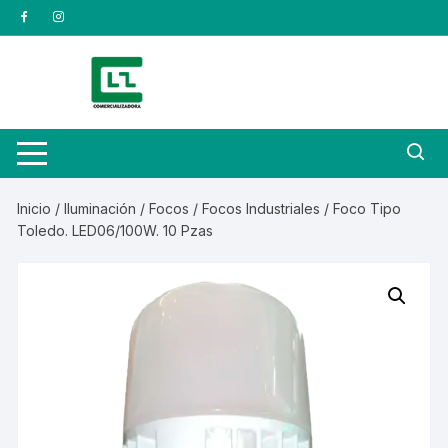
Saltar
al
contenido
Inicio
/
Iluminación
/
Focos
/
Focos Industriales
/ Foco Tipo
Toledo. LED06/100W. 10 Pzas