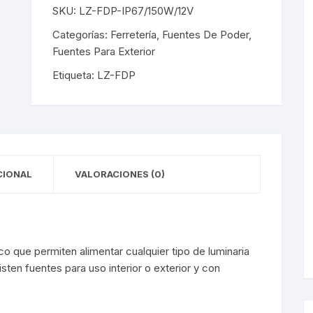
y Detectores
eciales
s Solares
terior
mpotrados
SKU:
LZ-FDP-IP67/150W/12V
Categorías:
Ferretería
,
Fuentes De Poder
,
obrepuestos
or
Fuentes Para Exterior
ra Exterior
ior
Etiqueta:
LZ-FDP
a Interior
s De Piso
s
s De Techo
LED
CIONAL
De Emergencia
VALORACIONES (0)
 Poste
o que permiten alimentar cualquier tipo de luminaria
sten fuentes para uso interior o exterior y con