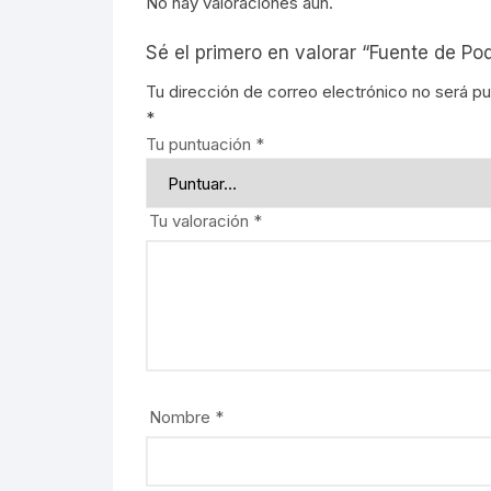
No hay valoraciones aún.
Señalética
90CM
Señalética
Sé el primero en valorar “Fuente de Po
Gasolineras
1.20M
Gasolinera
Tu dirección de correo electrónico no será pu
*
2.40M
Tu puntuación
*
Curvalum
Tu valoración
*
Nombre
*