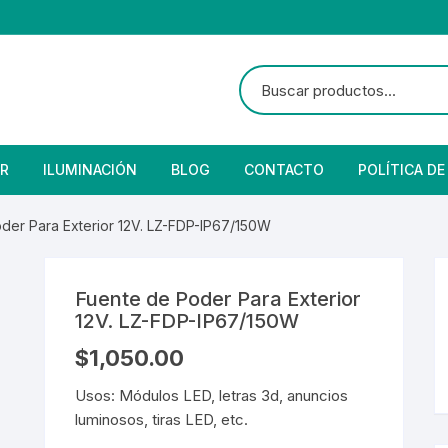
R
ILUMINACIÓN
BLOG
CONTACTO
POLÍTICA DE
e Seguridad
lares
 Convencional
der Para Exterior 12V. LZ-FDP-IP67/150W
Solar
 Con Fotocelda
e Vapor
Fuente de Poder Para Exterior
es
s Solares
Solar
denciales
12V. LZ-FDP-IP67/150W
$
1,050.00
 para Iluminación
striales
s Residenciales
Usos: Módulos LED, letras 3d, anuncios
s de Aire
or
tage
 Industriales
terior
luminosos, tiras LED, etc.