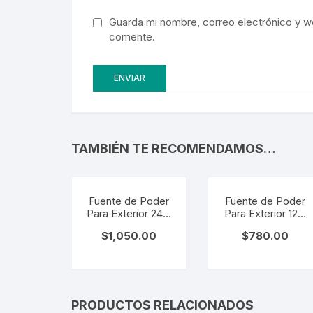
Guarda mi nombre, correo electrónico y w
comente.
TAMBIÉN TE RECOMENDAMOS…
Fuente de Poder
Fuente de Poder
Para Exterior 24V.
Para Exterior 12V.
LZ-FDP-
LZ-FDP-
$
1,050.00
$
780.00
IP67/150W
IP67/100W
PRODUCTOS RELACIONADOS