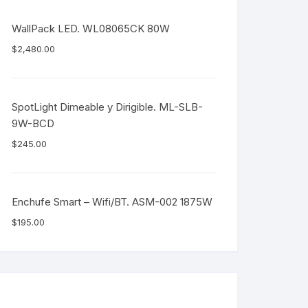
WallPack LED. WL08065CK 80W
$
2,480.00
SpotLight Dimeable y Dirigible. ML-SLB-
9W-BCD
$
245.00
Enchufe Smart – Wifi/BT. ASM-002 1875W
$
195.00