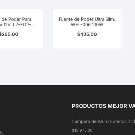
 de Poder Para
Fuente de Poder Ultra Slim.
or 12V. LZ-FDP-
WEL-006 100W
IP67/30W
$
265.00
$
435.00
PRODUCTOS MEJOR V
Lámpara de Muro Exterior. TL
$
15,975.00
s.