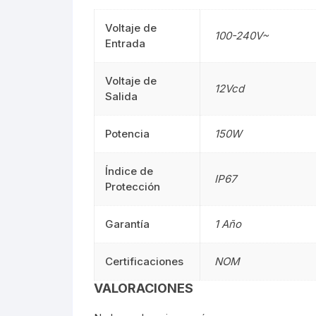
Voltaje de
Mangueras LED
Manguera
100-240V~
Entrada
Lámparas De Mesa
Lámparas 
Voltaje de
12Vcd
Salida
Estacas
Estacas
Mini Luminarias
Mini Lumin
Potencia
150W
Mini Postes
Mini Poste
Índice de
IP67
Protección
Repuestos LED
Repuestos
Garantía
1 Año
Sumergibles
Sumergibl
Certificaciones
NOM
Magnéticos
Magnético
VALORACIONES
Tubos LED
60CM