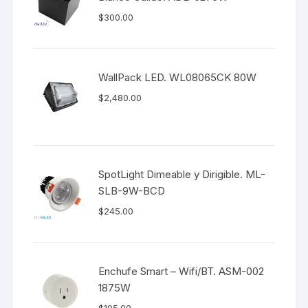
$
300.00
WallPack LED. WL08065CK 80W
$
2,480.00
SpotLight Dimeable y Dirigible. ML-
SLB-9W-BCD
$
245.00
Enchufe Smart – Wifi/BT. ASM-002
1875W