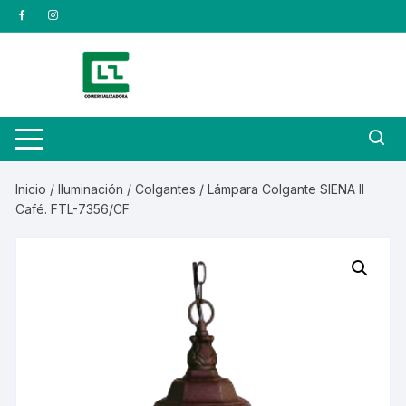
Saltar
al
contenido
Inicio
/
Iluminación
/
Colgantes
/ Lámpara Colgante SIENA II
Café. FTL-7356/CF