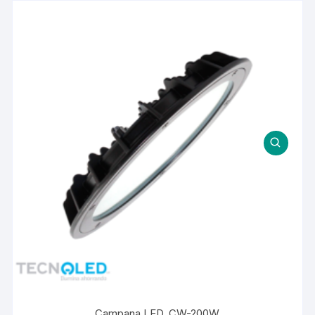
Campana LED. CW-200W