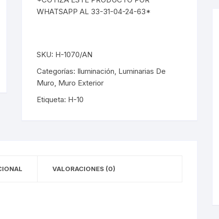
les
Luminarias De Muro
WHATSAPP AL 33-31-04-24-63*
éticos
les Empotrados
Muro Interior
éticos
les Sobrepuestos
Muro Exterior
SKU:
H-1070/AN
los LED
Lámparas De Emergencia
Categorías:
Iluminación
,
Luminarias De
Muro
,
Muro Exterior
los LED
Lámparas De Emergencia
Etiqueta:
H-10
pack
Campanas
pack
Campanas
CIONAL
VALORACIONES (0)
cas
Mini Luminarias
cas
Mini Luminarias