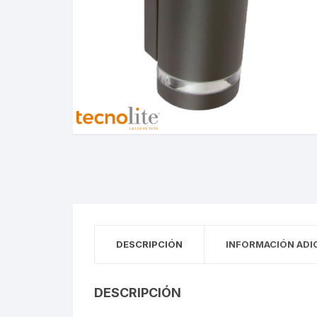
Tiras LED
Pane
Perfiles
Magn
Tiras de Exterior
Pane
Perfiles
Magn
Tiras de Interior
Pane
Empotrados
Módu
Empotrados De Piso
Módu
Empotrados De Techo
Puntas De Poste
Wall
Puntas De Poste
Wall
DESCRIPCIÓN
INFORMACIÓN ADI
Lámparas De Mesa
Esta
Lámparas De Mesa
Esta
DESCRIPCIÓN