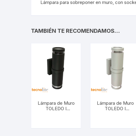
Repuestos LED
Sume
Lámpara para sobreponer en muro, con socke
Repuestos LED
Sume
TAMBIÉN TE RECOMENDAMOS…
Señalética
Gaso
Señalética
Gasol
Lámpara de Muro
Lámpara de Muro
TOLEDO I
TOLEDO I
Antracita. H-
Satinado. H-
1075/AN
1075/S