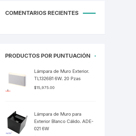
Tubos LED
COMENTARIOS RECIENTES
60CM
90CM
1.20M
2.40M
PRODUCTOS POR PUNTUACIÓN
Curvalum
Lámpara de Muro Exterior.
TL1326B1 6W. 20 Pzas
$
15,975.00
Lámpara de Muro para
Exterior Blanco Cálido. ADE-
021 6W