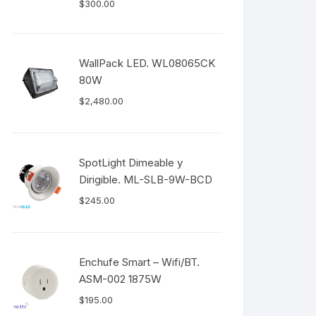
$
300.00
WallPack LED. WL08065CK
80W
$
2,480.00
SpotLight Dimeable y
Dirigible. ML-SLB-9W-BCD
$
245.00
Enchufe Smart – Wifi/BT.
ASM-002 1875W
$
195.00