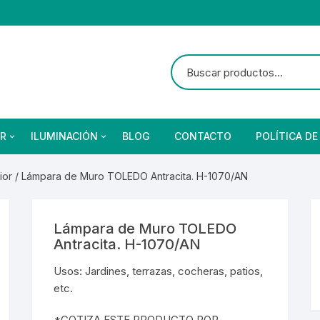
R
ILUMINACIÓN
BLOG
CONTACTO
POLÍTICA DE
ior
/ Lámpara de Muro TOLEDO Antracita. H-1070/AN
as
brado Suburbano
netes
Ventiladores
Reflectores
Focos
s
bano Solar
eba de Vapor
Ventiladores
Reflectores Solares
Focos Residenciales
Lámpara de Muro TOLEDO
etas
Focos Industriales
Antracita. H-1070/AN
ores y Detectores
Arillos
Focos Vintage
Usos: Jardines, terrazas, cocheras, patios,
res y Detectores
Arillos
etc.
nterior
Focos Especiales
*COTIZA ESTE PRODUCTO POR