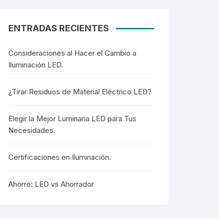
Cortesía
Cortesía
ENTRADAS RECIENTES
Consideraciones al Hacer el Cambio a
Iluminación LED.
Colgantes
Colgantes
¿Tirar Residuos de Material Eléctrico LED?
Elegir la Mejor Luminaria LED para Tus
Necesidades.
Mangueras LED
Mangueras LED
Certificaciones en Iluminación.
Mini Postes
Ahorro: LED vs Ahorrador
Mini Postes