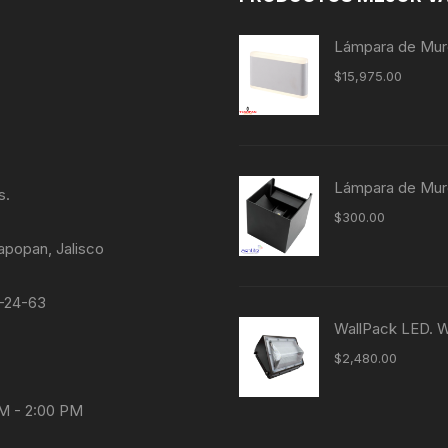
Lámpara de Muro
$
15,975.00
Lámpara de Muro
s.
$
300.00
apopan, Jalisco
4-24-63
WallPack LED.
$
2,480.00
AM - 2:00 PM