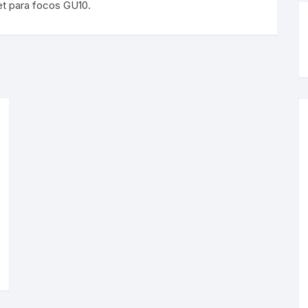
rgibles
Magnéticos
t para focos GU10.
rgibles
Magnéticos
lineras
ineras