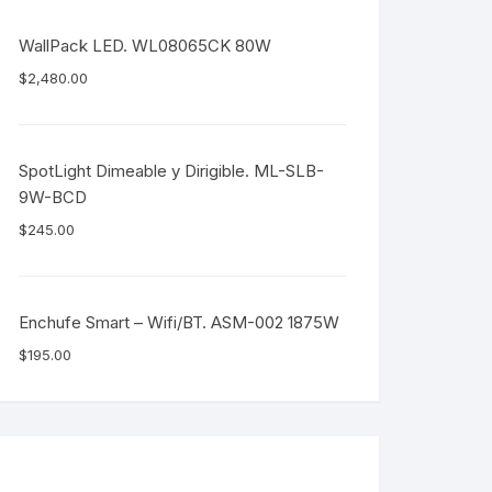
WallPack LED. WL08065CK 80W
$
2,480.00
SpotLight Dimeable y Dirigible. ML-SLB-
9W-BCD
$
245.00
Enchufe Smart – Wifi/BT. ASM-002 1875W
$
195.00