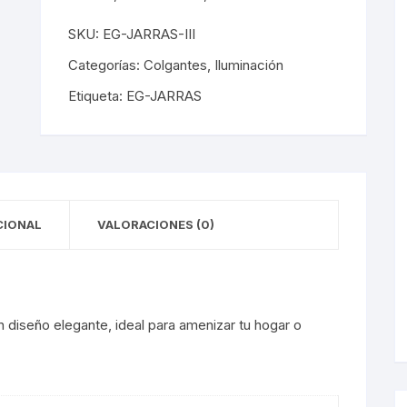
y Detectores
eciales
s Solares
terior
mpotrados
SKU:
EG-JARRAS-III
obrepuestos
or
Categorías:
Colgantes
,
Iluminación
Etiqueta:
EG-JARRAS
ra Exterior
ior
a Interior
s De Piso
s
s De Techo
LED
CIONAL
VALORACIONES (0)
De Emergencia
 Poste
 diseño elegante, ideal para amenizar tu hogar o