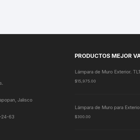
PRODUCTOS MEJOR V
Lámpara de Muro Exterior. TL
$
15,975.00
s.
apopan, Jalisco
Lámpara de Muro para Exterio
4-24-63
$
300.00