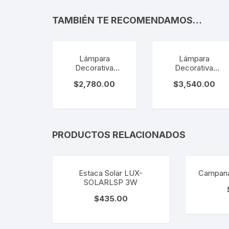
TAMBIÉN TE RECOMENDAMOS…
Lámpara
Lámpara
Decorativa
Decorativa
Colgante de
Colgante de
$
2,780.00
$
3,540.00
Cristal y Metal.
Cristal y Metal.
EG-JARRAS-I
EG-JARRAS-II
PRODUCTOS RELACIONADOS
Estaca Solar LUX-
Campan
SOLARLSP 3W
$
435.00