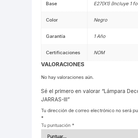
Base
E27(X1) (Incluye 1 
Señalética
90CM
Señalética
Color
Negro
Gasolineras
1.20M
Gasolinera
Garantía
1 Año
2.40M
Certificaciones
NOM
Curvalum
VALORACIONES
No hay valoraciones aún.
Sé el primero en valorar “Lámpara Deco
JARRAS-III”
Tu dirección de correo electrónico no será pu
*
Tu puntuación
*