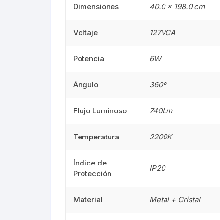
Dimensiones
40.0 × 198.0 cm
Mangueras LED
Manguera
Voltaje
127VCA
Lámparas De Mesa
Lámparas 
Potencia
6W
Estacas
Estacas
Ángulo
360º
Mini Luminarias
Mini Lumin
Flujo Luminoso
740Lm
Mini Postes
Mini Poste
Temperatura
2200K
Repuestos LED
Repuestos
Sumergibles
Sumergibl
Índice de
IP20
Protección
Magnéticos
Magnético
Material
Metal + Cristal
Tubos LED
60CM