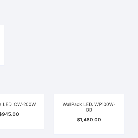
a LED. CW-200W
WallPack LED. WP100W-
BB
$
945.00
$
1,460.00