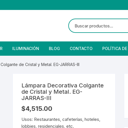
R
ILUMINACIÓN
BLOG
CONTACTO
POLÍTICA DE
e Seguridad
lares
 Convencional
Colgante de Cristal y Metal. EG-JARRAS-III
Solar
 Con Fotocelda
e Vapor
Lámpara Decorativa Colgante
es
s Solares
Solar
denciales
de Cristal y Metal. EG-
JARRAS-III
 para Iluminación
striales
s Residenciales
$
4,515.00
s de Aire
or
tage
 Industriales
terior
Usos: Restaurantes, cafeterías, hoteles,
lobbies, residenciales, etc.