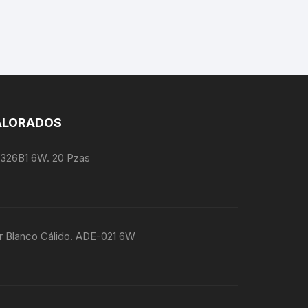
ALORADOS
1326B1 6W. 20 Pzas
r Blanco Cálido. ADE-021 6W