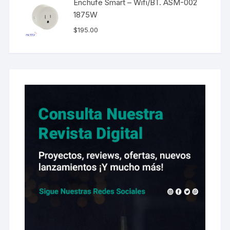
Enchufe Smart – Wifi/BT. ASM-002
1875W
$
195.00