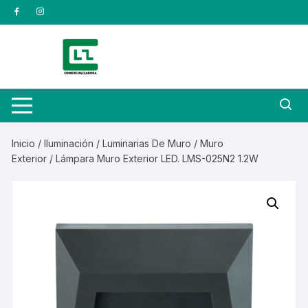
Saltar
al
contenido
Inicio
/
Iluminación
/
Luminarias De Muro
/
Muro
Exterior
/ Lámpara Muro Exterior LED. LMS-025N2 1.2W