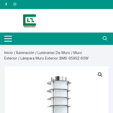
Saltar
al
contenido
Inicio
/
Iluminación
/
Luminarias De Muro
/
Muro
Exterior
/ Lámpara Muro Exterior. BMS-059S2 60W