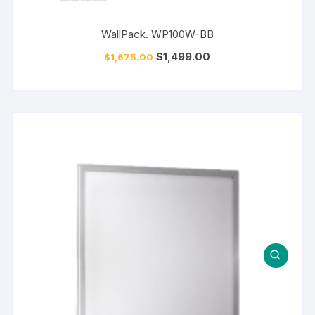
WallPack. WP100W-BB
$
1,499.00
$
1,675.00