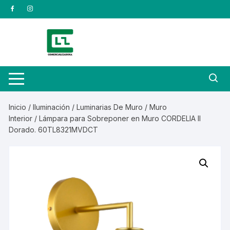
Saltar
al
contenido
Inicio
/
Iluminación
/
Luminarias De Muro
/
Muro
Interior
/ Lámpara para Sobreponer en Muro CORDELIA II
Dorado. 60TL8321MVDCT