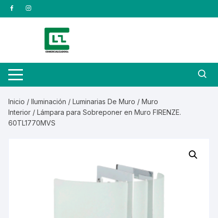
Saltar
al
contenido
Inicio
/
Iluminación
/
Luminarias De Muro
/
Muro
Interior
/ Lámpara para Sobreponer en Muro FIRENZE.
60TL1770MVS