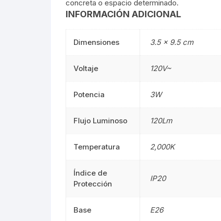
concreta o espacio determinado.
INFORMACIÓN ADICIONAL
Mangueras LED
Manguera
Dimensiones
3.5 × 9.5 cm
Lámparas De Mesa
Lámparas 
Estacas
Voltaje
120V~
Estacas
Mini Luminarias
Mini Lumin
Potencia
3W
Mini Postes
Mini Poste
Flujo Luminoso
120Lm
Repuestos LED
Repuestos
Temperatura
2,000K
Sumergibles
Sumergibl
Índice de
IP20
Protección
Magnéticos
Magnético
Base
E26
Tubos LED
60CM