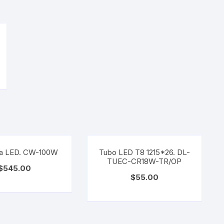
a LED. CW-100W
Tubo LED T8 1215*26. DL-
TUEC-CR18W-TR/OP
$
545.00
$
55.00