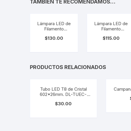
TAMBIÉN TE RECOMENDAMOS…
Lámpara LED de
Lámpara LED de
Filamento
Filamento
Dimeable. LZ-
Dimeable. LZ-
$
130.00
$
115.00
LEDFLEX-ST64
LEDFLEX-VE12
5W
3W
PRODUCTOS RELACIONADOS
Tubo LED T8 de Cristal
Campan
602*26mm. DL-TUEC-
CR9
$
30.00