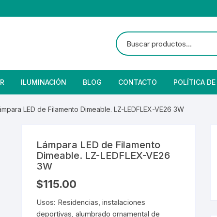
R
ILUMINACIÓN
BLOG
CONTACTO
POLÍTICA DE
e Seguridad
lares
 Convencional
ámpara LED de Filamento Dimeable. LZ-LEDFLEX-VE26 3W
Solar
 Con Fotocelda
e Vapor
Lámpara LED de Filamento
es
s Solares
Solar
denciales
Dimeable. LZ-LEDFLEX-VE26
3W
 para Iluminación
striales
s Residenciales
$
115.00
s de Aire
or
tage
 Industriales
terior
Usos: Residencias, instalaciones
deportivas, alumbrado ornamental de