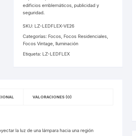
y Detectores
eciales
s Solares
terior
mpotrados
edificios emblemáticos, publicidad y
seguridad.
obrepuestos
or
SKU:
LZ-LEDFLEX-VE26
ra Exterior
ior
Categorías:
Focos
,
Focos Residenciales
,
Focos Vintage
,
Iluminación
a Interior
s De Piso
Etiqueta:
LZ-LEDFLEX
s
s De Techo
LED
De Emergencia
CIONAL
VALORACIONES (0)
 Poste
yectar la luz de una lámpara hacia una región