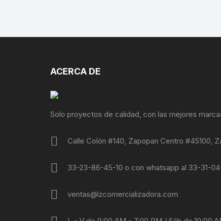
ACERCA DE
Solo proyectos de calidad, con las mejores marca
Calle Colón #140, Zapopan Centro #45100, Z
33-23-86-45-10 o con whatsapp al 33-31-0
ventas@lzcomercializadora.com
L - V de 9:00 AM - 7:00 PM / Sáb de 10:00 