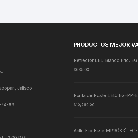
PRODUCTOS MEJOR V
Reflector LED Blanco Frío. 
$
635.00
s.
apopan, Jalisco
Punta de Poste LED. EG-P
4-24-63
$
10,760.00
Arillo Fijo Base MR16(X3). E
AM - 2:00 PM