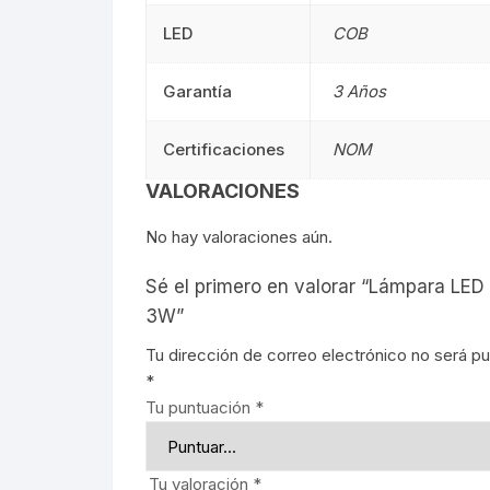
Señalética
90CM
Señalética
LED
COB
Gasolineras
1.20M
Gasolinera
Garantía
3 Años
2.40M
Certificaciones
NOM
Curvalum
VALORACIONES
No hay valoraciones aún.
Sé el primero en valorar “Lámpara LE
3W”
Tu dirección de correo electrónico no será pu
*
Tu puntuación
*
Tu valoración
*