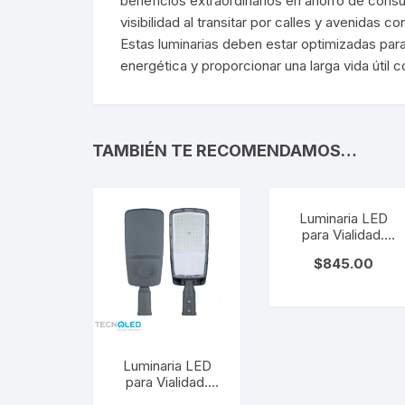
beneficios extraordinarios en ahorro de consu
Repuestos LED
Sume
visibilidad al transitar por calles y avenidas 
Repuestos LED
Sume
Estas luminarias deben estar optimizadas para
energética y proporcionar una larga vida útil
TAMBIÉN TE RECOMENDAMOS…
Luminaria LED
Señalética
Gaso
para Vialidad.
STKN-100W
Señalética
Gasol
$
845.00
Luminaria LED
para Vialidad.
STPN-100W