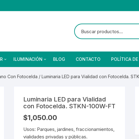
R
ILUMINACIÓN
BLOG
CONTACTO
POLÍTICA DE
no Con Fotocelda
/ Luminaria LED para Vialidad con Fotocelda. S
as
brado Suburbano
netes
Ventiladores
Reflectores
Focos
s
bano Solar
eba de Vapor
Ventiladores
Reflectores Solares
Focos Residenciales
Luminaria LED para Vialidad
etas
Focos Industriales
con Fotocelda. STKN-100W-FT
ores y Detectores
Arillos
Focos Vintage
$
1,050.00
res y Detectores
Arillos
nterior
Focos Especiales
Usos: Parques, jardines, fraccionamientos,
vialidades privadas y públicas.