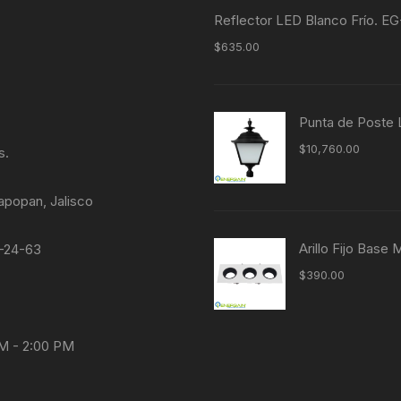
Reflector LED Blanco Frío. 
$
635.00
Punta de Post
$
10,760.00
s.
apopan, Jalisco
Arillo Fijo Bas
4-24-63
$
390.00
AM - 2:00 PM