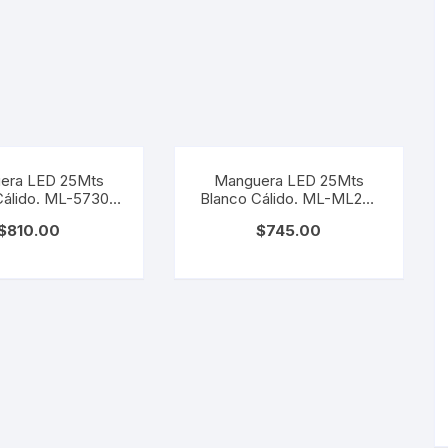
era LED 25Mts
Manguera LED 25Mts
Cálido. ML-5730-
Blanco Cálido. ML-ML25-
BC
BC
$
810.00
$
745.00