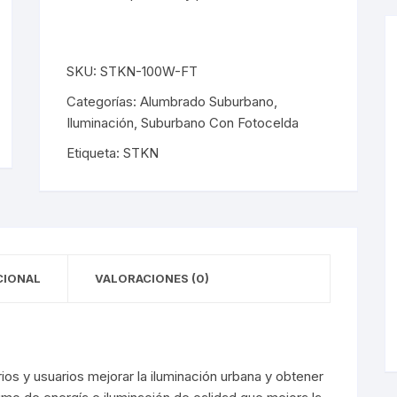
les
Luminarias De Muro
éticos
les Empotrados
Muro Interior
éticos
SKU:
STKN-100W-FT
les Sobrepuestos
Muro Exterior
Categorías:
Alumbrado Suburbano
,
Iluminación
,
Suburbano Con Fotocelda
los LED
Lámparas De Emergencia
Etiqueta:
STKN
los LED
Lámparas De Emergencia
pack
Campanas
pack
Campanas
CIONAL
VALORACIONES (0)
cas
Mini Luminarias
cas
Mini Luminarias
os y usuarios mejorar la iluminación urbana y obtener