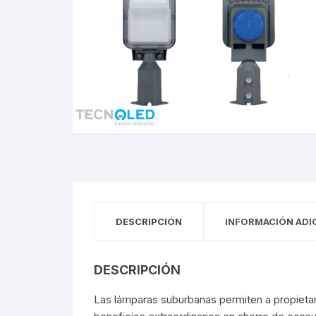
Tiras LED
Pane
Perfiles
Magn
Tiras de Exterior
Pane
Perfiles
Magn
Tiras de Interior
Pane
Empotrados
Módu
Empotrados De Piso
Módu
Empotrados De Techo
Puntas De Poste
Wall
Puntas De Poste
Wall
DESCRIPCIÓN
INFORMACIÓN ADI
Lámparas De Mesa
Esta
DESCRIPCIÓN
Lámparas De Mesa
Esta
Las lámparas suburbanas permiten a propietari