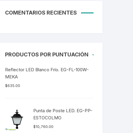
Tubos LED
COMENTARIOS RECIENTES
60CM
90CM
1.20M
2.40M
PRODUCTOS POR PUNTUACIÓN
Curvalum
Reflector LED Blanco Frío. EG-FL-100W-
MEKA
$
635.00
Punta de Poste LED. EG-PP-
ESTOCOLMO
$
10,760.00