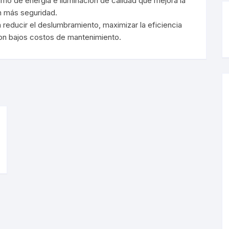
mo de energía e iluminación de calidad que mejora la
rgibles
Magnéticos
con más seguridad.
rgibles
Magnéticos
 reducir el deslumbramiento, maximizar la eficiencia
 con bajos costos de mantenimiento.
lineras
ineras