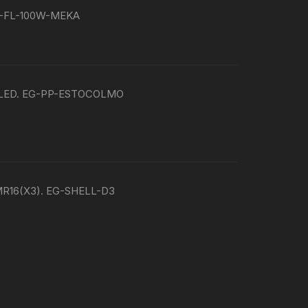
EG-FL-100W-MEKA
e LED. EG-PP-ESTOCOLMO
e MR16(X3). EG-SHELL-D3