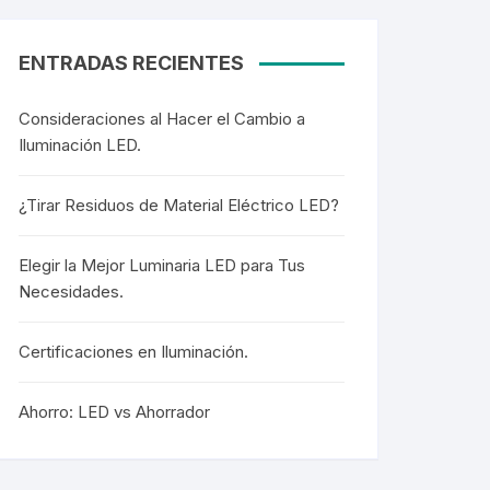
Cortesía
Cortesía
ENTRADAS RECIENTES
Consideraciones al Hacer el Cambio a
Iluminación LED.
Colgantes
Colgantes
¿Tirar Residuos de Material Eléctrico LED?
Elegir la Mejor Luminaria LED para Tus
Necesidades.
Mangueras LED
Mangueras LED
Certificaciones en Iluminación.
Mini Postes
Ahorro: LED vs Ahorrador
Mini Postes