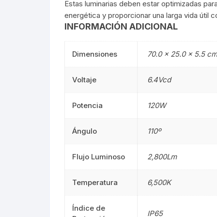
Estas luminarias deben estar optimizadas para
energética y proporcionar una larga vida útil
Mangueras LED
Manguera
INFORMACIÓN ADICIONAL
Lámparas De Mesa
Lámparas 
Dimensiones
70.0 × 25.0 × 5.5 c
Estacas
Estacas
Voltaje
6.4Vcd
Mini Luminarias
Mini Lumin
Potencia
120W
Mini Postes
Mini Poste
Ángulo
110º
Repuestos LED
Repuestos
Flujo Luminoso
2,800Lm
Sumergibles
Sumergibl
Temperatura
6,500K
Magnéticos
Magnético
Tubos LED
60CM
Índice de
IP65