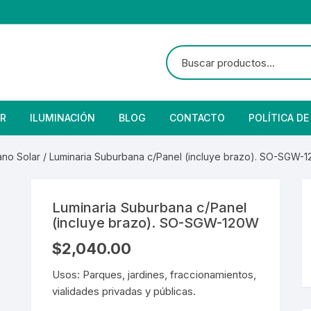
R
ILUMINACIÓN
BLOG
CONTACTO
POLÍTICA DE
e Seguridad
lares
 Convencional
no Solar
/ Luminaria Suburbana c/Panel (incluye brazo). SO-SGW-
Solar
 Con Fotocelda
e Vapor
Luminaria Suburbana c/Panel
es
s Solares
Solar
denciales
(incluye brazo). SO-SGW-120W
$
2,040.00
 para Iluminación
striales
s Residenciales
Usos: Parques, jardines, fraccionamientos,
s de Aire
or
tage
 Industriales
terior
vialidades privadas y públicas.