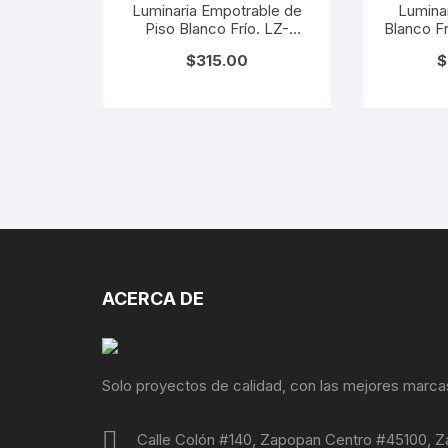
Luminaria Empotrable de
Luminar
Piso Blanco Frío. LZ-
Blanco F
SOLARBOL-1W-BB
$
315.00
$
ACERCA DE
Solo proyectos de calidad, con las mejores marca
Calle Colón #140, Zapopan Centro #45100, Z