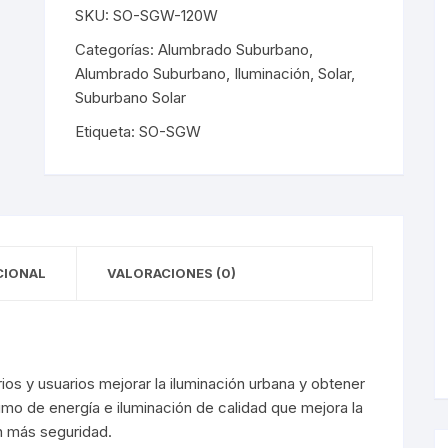
y Detectores
eciales
s Solares
terior
mpotrados
SKU:
SO-SGW-120W
Categorías:
Alumbrado Suburbano
,
obrepuestos
or
Alumbrado Suburbano
,
Iluminación
,
Solar
,
Suburbano Solar
ra Exterior
ior
Etiqueta:
SO-SGW
a Interior
s De Piso
s
s De Techo
LED
De Emergencia
CIONAL
VALORACIONES (0)
 Poste
os y usuarios mejorar la iluminación urbana y obtener
mo de energía e iluminación de calidad que mejora la
con más seguridad.