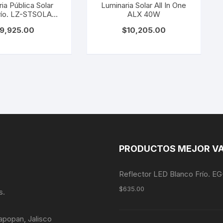
ia Pública Solar
Luminaria Solar All In One
río. LZ-STSOLAR-
ALX 40W
36W-BB
9,925.00
$
10,205.00
PRODUCTOS MEJOR V
Reflector LED Blanco Frío. 
$
635.00
s.
apopan, Jalisco