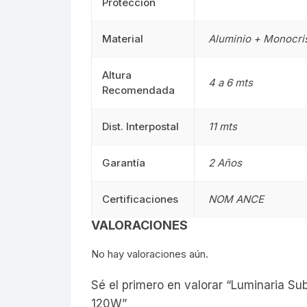
Protección
Señalética
90CM
Señalética
Material
Aluminio + Monocris
Gasolineras
1.20M
Gasolinera
Altura
4 a 6 mts
2.40M
Recomendada
Curvalum
Dist. Interpostal
11 mts
Garantía
2 Años
Certificaciones
NOM ANCE
VALORACIONES
No hay valoraciones aún.
Sé el primero en valorar “Luminaria S
120W”