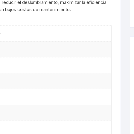
 reducir el deslumbramiento, maximizar la eficiencia
 con bajos costos de mantenimiento.
s LED
De Mesa
m
arias
s
 LED
es
s