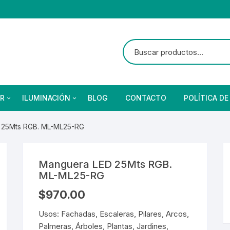
R
ILUMINACIÓN
BLOG
CONTACTO
POLÍTICA DE
 25Mts RGB. ML-ML25-RG
as
brado Suburbano
netes
Ventiladores
Reflectores
Focos
s
bano Solar
eba de Vapor
Ventiladores
Reflectores Solares
Focos Residenciales
Manguera LED 25Mts RGB.
etas
Focos Industriales
ML-ML25-RG
ores y Detectores
Arillos
Focos Vintage
$
970.00
res y Detectores
Arillos
nterior
Focos Especiales
Usos: Fachadas, Escaleras, Pilares, Arcos,
Palmeras, Árboles, Plantas, Jardines,