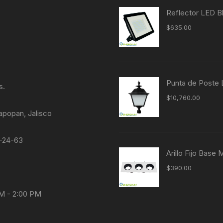
Reflector LED 
$
635.00
Punta de Post
s.
$
10,760.00
apopan, Jalisco
4-24-63
Arillo Fijo Bas
$
390.00
AM - 2:00 PM