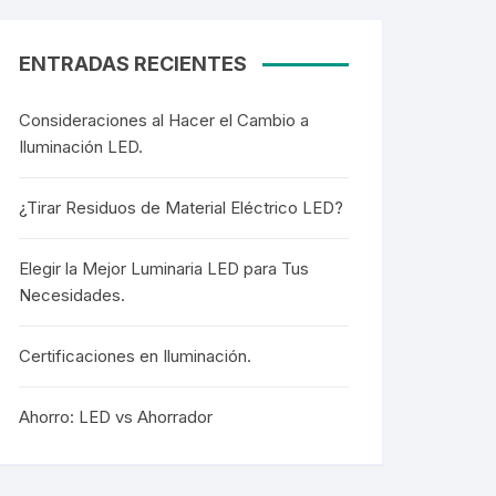
Cortesía
Cortesía
ENTRADAS RECIENTES
Consideraciones al Hacer el Cambio a
Iluminación LED.
Colgantes
Colgantes
¿Tirar Residuos de Material Eléctrico LED?
Elegir la Mejor Luminaria LED para Tus
Necesidades.
Mangueras LED
Mangueras LED
Certificaciones en Iluminación.
Mini Postes
Ahorro: LED vs Ahorrador
Mini Postes