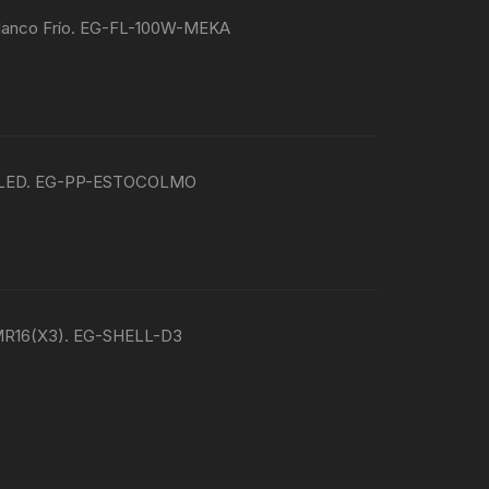
Blanco Frío. EG-FL-100W-MEKA
e LED. EG-PP-ESTOCOLMO
e MR16(X3). EG-SHELL-D3