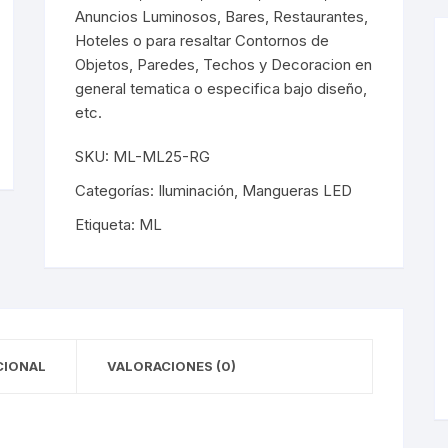
les
Luminarias De Muro
Anuncios Luminosos, Bares, Restaurantes,
éticos
Hoteles o para resaltar Contornos de
les Empotrados
Muro Interior
Objetos, Paredes, Techos y Decoracion en
éticos
general tematica o especifica bajo diseño,
les Sobrepuestos
Muro Exterior
etc.
los LED
Lámparas De Emergencia
SKU:
ML-ML25-RG
los LED
Lámparas De Emergencia
Categorías:
Iluminación
,
Mangueras LED
Etiqueta:
ML
pack
Campanas
pack
Campanas
cas
Mini Luminarias
CIONAL
VALORACIONES (0)
cas
Mini Luminarias