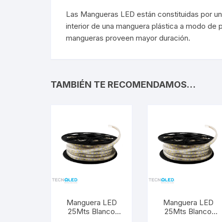
Repuestos LED
Sume
Las Mangueras LED están constituidas por u
Repuestos LED
Sume
interior de una manguera plástica a modo de pr
mangueras proveen mayor duración.
TAMBIÉN TE RECOMENDAMOS…
Señalética
Gaso
Señalética
Gasol
Manguera LED
Manguera LED
25Mts Blanco
25Mts Blanco
Cálido. ML-
Cálido. ML-5730-