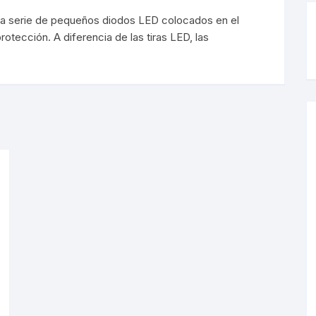
rgibles
Magnéticos
na serie de pequeños diodos LED colocados en el
rgibles
Magnéticos
otección. A diferencia de las tiras LED, las
lineras
ineras