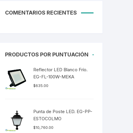
Tubos LED
COMENTARIOS RECIENTES
60CM
90CM
1.20M
2.40M
PRODUCTOS POR PUNTUACIÓN
Curvalum
Reflector LED Blanco Frío.
EG-FL-100W-MEKA
$
635.00
Punta de Poste LED. EG-PP-
ESTOCOLMO
$
10,760.00