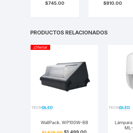
$
745.00
$
810.00
ML25-BC
BC
PRODUCTOS RELACIONADOS
¡Oferta!
WallPack. WP100W-BB
Lámpara 
ML
$
1,499.00
$
1,675.00