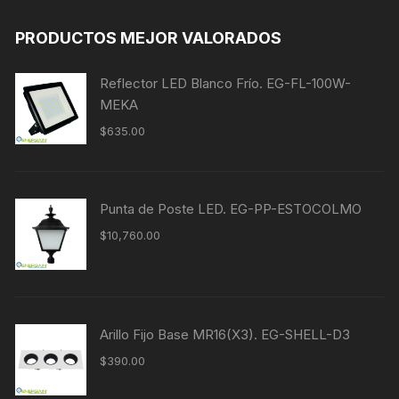
PRODUCTOS MEJOR VALORADOS
Reflector LED Blanco Frío. EG-FL-100W-
MEKA
$
635.00
Punta de Poste LED. EG-PP-ESTOCOLMO
$
10,760.00
Arillo Fijo Base MR16(X3). EG-SHELL-D3
$
390.00