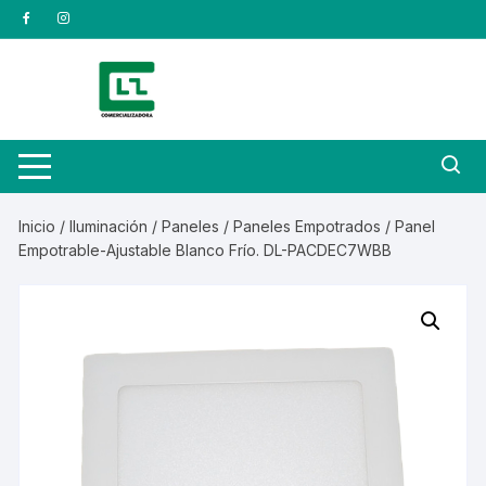
Saltar
al
contenido
Inicio
/
Iluminación
/
Paneles
/
Paneles Empotrados
/ Panel
Empotrable-Ajustable Blanco Frío. DL-PACDEC7WBB