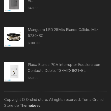
AC
$
40.00
Manguera LED 25Mts Blanco Cálido. ML-
5730-BC
$
810.00
Placa Blanca PCV Interruptor Escalera con
Contacto Doble. TS-MIX-1E2T-BL
$
50.00
Copyright © Orchid store. All rights reserved. Tema Orchid
Store de
Themebeez