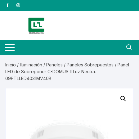
Saltar
al
contenido
Inicio
/
Iluminación
/
Paneles
/
Paneles Sobrepuestos
/ Panel
LED de Sobreponer C-DOMUS II Luz Neutra.
09PTLLED4031MV40B