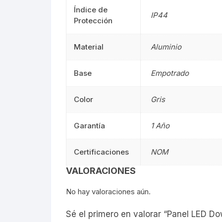
Índice de
Señalética
90CM
Señalética
IP44
Protección
Gasolineras
1.20M
Gasolinera
Material
Aluminio
2.40M
Base
Empotrado
Curvalum
Color
Gris
Garantía
1 Año
Certificaciones
NOM
VALORACIONES
No hay valoraciones aún.
Sé el primero en valorar “Panel LED Do