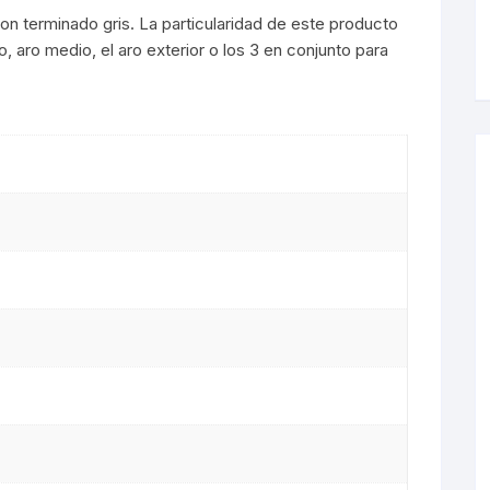
con terminado gris. La particularidad de este producto
s LED
ro, aro medio, el aro exterior o los 3 en conjunto para
De Mesa
arias
s
 LED
es
s