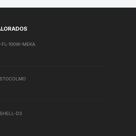
ALORADOS
EG-FL-100W-MEKA
P-ESTOCOLMO
G-SHELL-D3