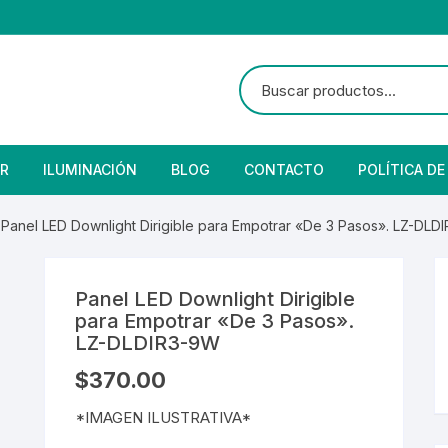
R
ILUMINACIÓN
BLOG
CONTACTO
POLÍTICA DE
e Seguridad
lares
 Convencional
 Panel LED Downlight Dirigible para Empotrar «De 3 Pasos». LZ-DL
Solar
 Con Fotocelda
e Vapor
Panel LED Downlight Dirigible
es
s Solares
Solar
denciales
para Empotrar «De 3 Pasos».
LZ-DLDIR3-9W
 para Iluminación
striales
s Residenciales
$
370.00
s de Aire
or
tage
 Industriales
terior
*IMAGEN ILUSTRATIVA*