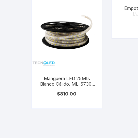
Empot
L
Manguera LED 25Mts
Blanco Cálido. ML-5730-
BC
$
810.00