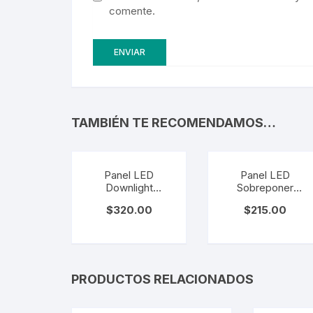
comente.
TAMBIÉN TE RECOMENDAMOS…
Panel LED
Panel LED
Downlight
Sobreponer
Dirigible para
Cuadrado
$
320.00
$
215.00
Empotrar. LZ-
Terminado
DLDIR-9W
Blanco. LZ-
DLSP-ERSQ24W
PRODUCTOS RELACIONADOS