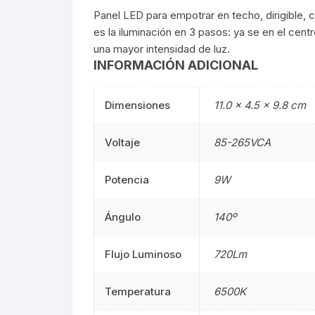
Panel LED para empotrar en techo, dirigible, 
Mangueras LED
Manguera
es la iluminación en 3 pasos: ya se en el cent
una mayor intensidad de luz.
Lámparas De Mesa
Lámparas 
INFORMACIÓN ADICIONAL
Estacas
Estacas
Dimensiones
11.0 × 4.5 × 9.8 cm
Mini Luminarias
Mini Lumin
Voltaje
85-265VCA
Mini Postes
Mini Poste
Potencia
9W
Repuestos LED
Repuestos
Ángulo
140º
Sumergibles
Sumergibl
Flujo Luminoso
720Lm
Magnéticos
Magnético
Temperatura
6500K
Tubos LED
60CM