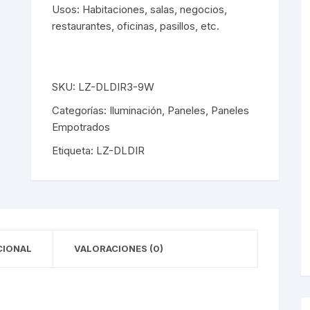
y Detectores
eciales
s Solares
terior
mpotrados
Usos: Habitaciones, salas, negocios,
restaurantes, oficinas, pasillos, etc.
obrepuestos
or
ra Exterior
ior
SKU:
LZ-DLDIR3-9W
a Interior
s De Piso
Categorías:
Iluminación
,
Paneles
,
Paneles
Empotrados
s
s De Techo
LED
Etiqueta:
LZ-DLDIR
De Emergencia
 Poste
CIONAL
VALORACIONES (0)