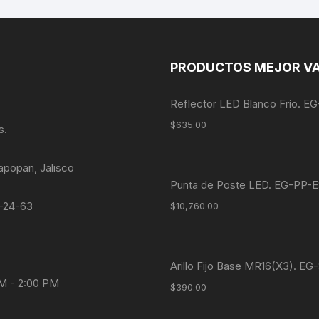
PRODUCTOS MEJOR V
Reflector LED Blanco Frío. 
$
635.00
s.
apopan, Jalisco
Punta de Poste LED. EG-P
4-24-63
$
10,760.00
Arillo Fijo Base MR16(X3). E
AM - 2:00 PM
$
390.00