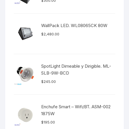
$
300.00
WallPack LED. WL08065CK 80W
$
2,480.00
SpotLight Dimeable y Dirigible. ML-
SLB-9W-BCD
$
245.00
Enchufe Smart – Wifi/BT. ASM-002
1875W
$
195.00