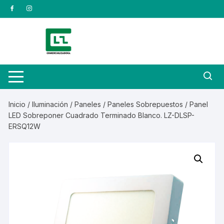
Saltar
al
contenido
Inicio
/
Iluminación
/
Paneles
/
Paneles Sobrepuestos
/ Panel
LED Sobreponer Cuadrado Terminado Blanco. LZ-DLSP-
ERSQ12W