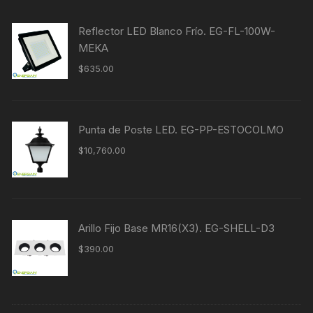
Reflector LED Blanco Frío. EG-FL-100W-
MEKA
$
635.00
Punta de Poste LED. EG-PP-ESTOCOLMO
$
10,760.00
Arillo Fijo Base MR16(X3). EG-SHELL-D3
$
390.00