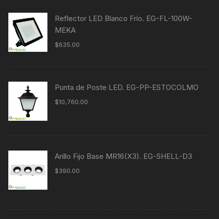
Reflector LED Blanco Frío. EG-FL-100W-
MEKA
$
635.00
Punta de Poste LED. EG-PP-ESTOCOLMO
$
10,760.00
Arillo Fijo Base MR16(X3). EG-SHELL-D3
$
390.00