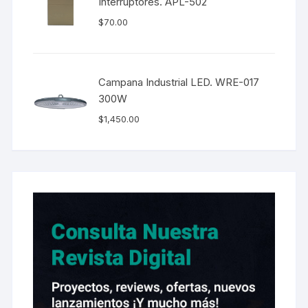
Interruptores. APL-502
$
70.00
Campana Industrial LED. WRE-017
300W
$
1,450.00