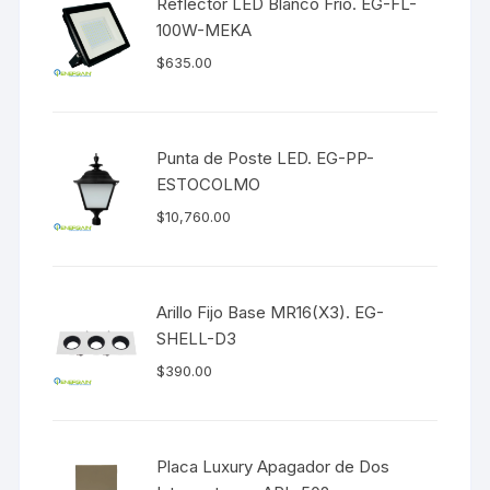
Reflector LED Blanco Frío. EG-FL-
100W-MEKA
$
635.00
Punta de Poste LED. EG-PP-
ESTOCOLMO
$
10,760.00
Arillo Fijo Base MR16(X3). EG-
SHELL-D3
$
390.00
Placa Luxury Apagador de Dos