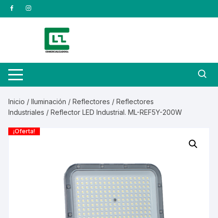
Saltar
al
contenido
Inicio
/
Iluminación
/
Reflectores
/
Reflectores
Industriales
/ Reflector LED Industrial. ML-REF5Y-200W
¡Oferta!