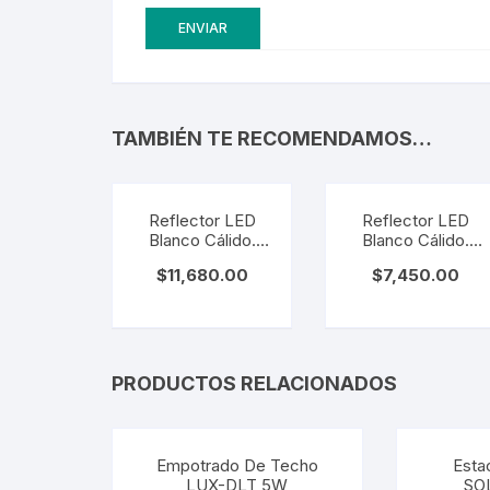
TAMBIÉN TE RECOMENDAMOS…
Reflector LED
Reflector LED
Blanco Cálido.
Blanco Cálido.
TLFLD3030
TLFLD1030 10W.
$
11,680.00
$
7,450.00
30W. 40 Pzas
60 Pzas
PRODUCTOS RELACIONADOS
Empotrado De Techo
Esta
LUX-DLT 5W
SO