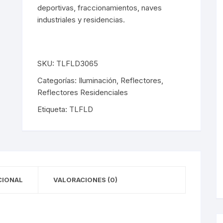
y Detectores
eciales
s Solares
terior
mpotrados
deportivas, fraccionamientos, naves
industriales y residencias.
obrepuestos
or
ra Exterior
ior
SKU:
TLFLD3065
a Interior
s De Piso
Categorías:
Iluminación
,
Reflectores
,
Reflectores Residenciales
s
s De Techo
LED
Etiqueta:
TLFLD
De Emergencia
 Poste
CIONAL
VALORACIONES (0)