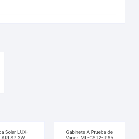
ca Solar LUX-
Gabinete A Prueba de
LARLSP 3W
Vapor. ML-GST2-IP65