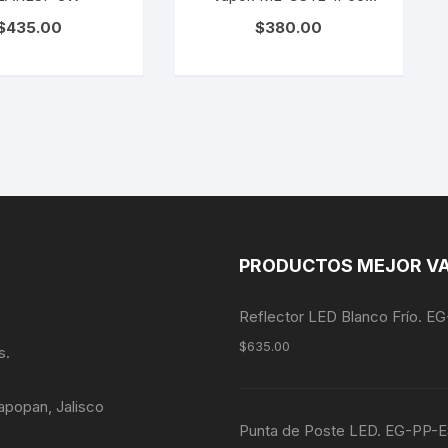
36W
$
435.00
$
380.00
PRODUCTOS MEJOR V
Reflector LED Blanco Frío. 
$
635.00
s.
apopan, Jalisco
Punta de Poste LED. EG-P