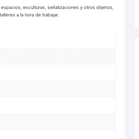
s espacios, esculturas, señalizaciones y otros objetos,
s LED
alleres a la hora de trabajar.
De Mesa
arias
s
 LED
es
s