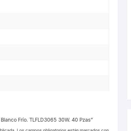
s
ED Blanco Frío. TLFLD3065 30W. 40 Pzas”
blicada.
Los campos obligatorios están marcados con