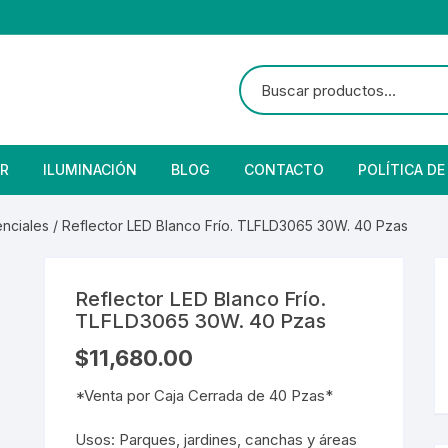
R
ILUMINACIÓN
BLOG
CONTACTO
POLÍTICA DE
e Seguridad
lares
 Convencional
enciales
/ Reflector LED Blanco Frío. TLFLD3065 30W. 40 Pzas
Solar
 Con Fotocelda
e Vapor
Reflector LED Blanco Frío.
es
s Solares
Solar
denciales
TLFLD3065 30W. 40 Pzas
$
11,680.00
 para Iluminación
striales
s Residenciales
*Venta por Caja Cerrada de 40 Pzas*
s de Aire
or
tage
 Industriales
terior
Usos: Parques, jardines, canchas y áreas