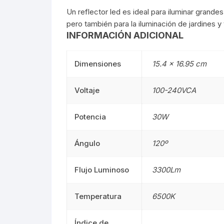
Un reflector led es ideal para iluminar grande
Mangueras LED
Manguera
pero también para la iluminación de jardines y t
INFORMACIÓN ADICIONAL
Lámparas De Mesa
Lámparas 
Dimensiones
15.4 × 16.95 cm
Estacas
Estacas
Voltaje
100-240VCA
Mini Luminarias
Mini Lumin
Potencia
30W
Mini Postes
Mini Poste
Repuestos LED
Repuestos
Ángulo
120º
Sumergibles
Sumergibl
Flujo Luminoso
3300Lm
Magnéticos
Magnético
Temperatura
6500K
Tubos LED
60CM
Índice de