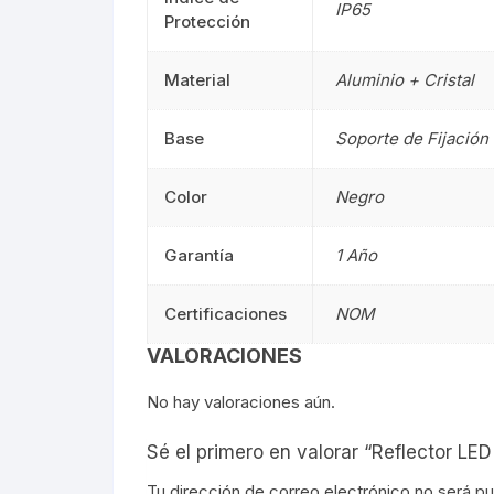
IP65
Protección
Señalética
90CM
Señalética
Material
Aluminio + Cristal
Gasolineras
1.20M
Gasolinera
2.40M
Base
Soporte de Fijación
Curvalum
Color
Negro
Garantía
1 Año
Certificaciones
NOM
VALORACIONES
No hay valoraciones aún.
Sé el primero en valorar “Reflector L
Tu dirección de correo electrónico no será pu