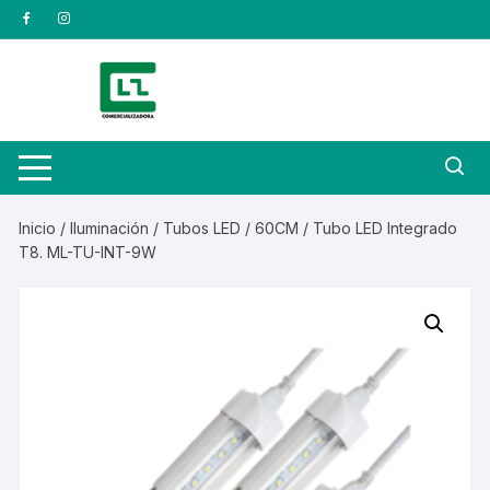
Saltar
al
contenido
Inicio
/
Iluminación
/
Tubos LED
/
60CM
/ Tubo LED Integrado
T8. ML-TU-INT-9W