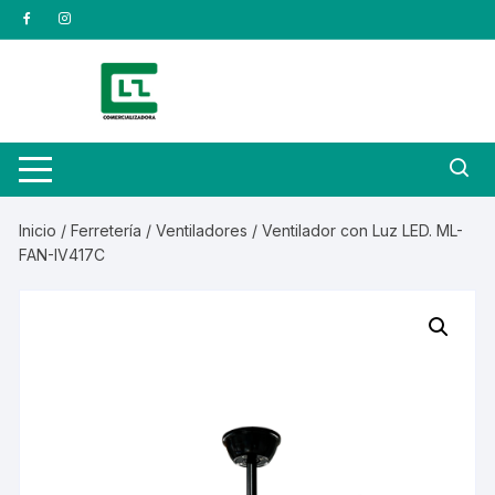
Saltar
al
contenido
Inicio
/
Ferretería
/
Ventiladores
/ Ventilador con Luz LED. ML-
FAN-IV417C