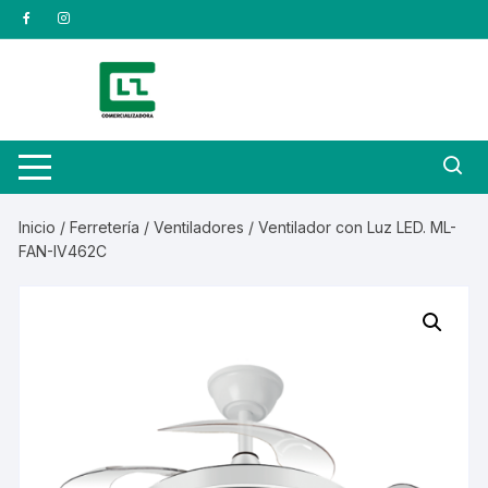
Saltar
al
contenido
Inicio
/
Ferretería
/
Ventiladores
/ Ventilador con Luz LED. ML-
FAN-IV462C