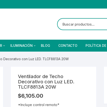
R
ILUMINACIÓN
BLOG
CONTACTO
POLÍTICA DE
ho Decorativo con Luz LED. TLCF8813A 20W
as
brado Suburbano
netes
Ventiladores
Reflectores
Focos
s
bano Solar
eba de Vapor
Ventiladores
Reflectores Solares
Focos Residenciales
Ventilador de Techo
etas
Focos Industriales
Decorativo con Luz LED.
ores y Detectores
Arillos
TLCF8813A 20W
Focos Vintage
res y Detectores
Arillos
$
6,105.00
nterior
Focos Especiales
*Incluye control remoto*