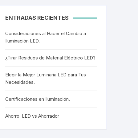
Cortesía
Cortesía
ENTRADAS RECIENTES
Consideraciones al Hacer el Cambio a
Iluminación LED.
Colgantes
Colgantes
¿Tirar Residuos de Material Eléctrico LED?
Elegir la Mejor Luminaria LED para Tus
Necesidades.
Mangueras LED
Mangueras LED
Certificaciones en Iluminación.
Mini Postes
Ahorro: LED vs Ahorrador
Mini Postes