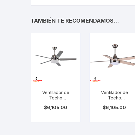
Repuestos LED
Sume
Repuestos LED
Sume
TAMBIÉN TE RECOMENDAMOS…
Señalética
Gaso
Señalética
Gasol
Ventilador de
Ventilador de
Techo
Techo
Decorativo con
Decorativo con
$
6,105.00
$
6,105.00
Luz LED.
Luz LED.
TLCF9100S 20W
TLCF8802S 20W