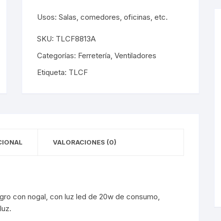
les
Luminarias De Muro
éticos
Usos: Salas, comedores, oficinas, etc.
les Empotrados
Muro Interior
éticos
SKU:
TLCF8813A
les Sobrepuestos
Muro Exterior
Categorías:
Ferretería
,
Ventiladores
los LED
Lámparas De Emergencia
Etiqueta:
TLCF
los LED
Lámparas De Emergencia
pack
Campanas
CIONAL
VALORACIONES (0)
pack
Campanas
cas
Mini Luminarias
egro con nogal, con luz led de 20w de consumo,
cas
Mini Luminarias
luz.