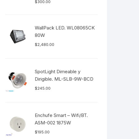
$
300.00
WallPack LED. WL08065CK
80W
$
2,480.00
SpotLight Dimeable y
Dirigible. ML-SLB-9W-BCD
$
245.00
Enchufe Smart – Wifi/BT.
ASM-002 1875W
$
195.00