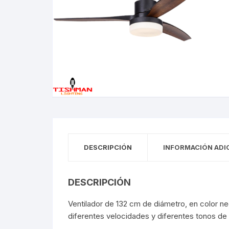
Tiras LED
Pane
Perfiles
Magn
Tiras de Exterior
Pane
Perfiles
Magn
Tiras de Interior
Pane
Empotrados
Módu
Empotrados De Piso
Módu
Empotrados De Techo
Puntas De Poste
Wall
DESCRIPCIÓN
INFORMACIÓN ADI
Puntas De Poste
Wall
DESCRIPCIÓN
Lámparas De Mesa
Esta
Ventilador de 132 cm de diámetro, en color n
Lámparas De Mesa
Esta
diferentes velocidades y diferentes tonos de 