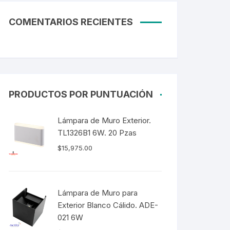
Tubos LED
COMENTARIOS RECIENTES
60CM
90CM
1.20M
2.40M
PRODUCTOS POR PUNTUACIÓN
Curvalum
Lámpara de Muro Exterior.
TL1326B1 6W. 20 Pzas
$
15,975.00
Lámpara de Muro para
Exterior Blanco Cálido. ADE-
021 6W