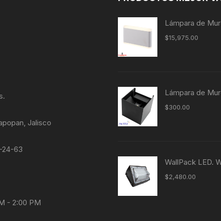
Lámpara de Muro
$
15,975.00
Lámpara de Muro
s.
$
300.00
apopan, Jalisco
4-24-63
WallPack LED.
$
2,480.00
AM - 2:00 PM