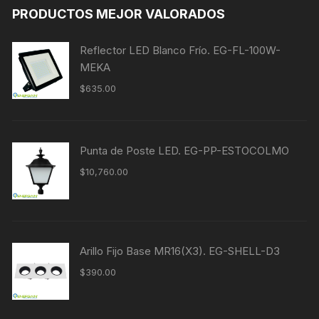
PRODUCTOS MEJOR VALORADOS
Reflector LED Blanco Frío. EG-FL-100W-
MEKA
$
635.00
Punta de Poste LED. EG-PP-ESTOCOLMO
$
10,760.00
Arillo Fijo Base MR16(X3). EG-SHELL-D3
$
390.00