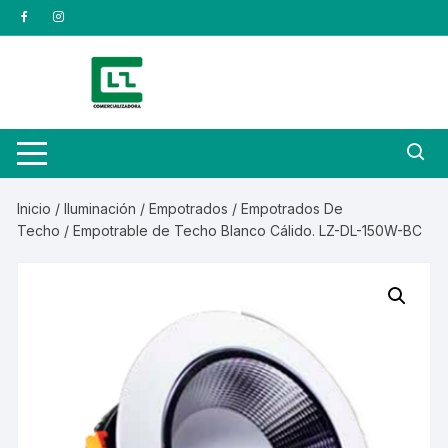
Saltar
al
contenido
Inicio
/
Iluminación
/
Empotrados
/
Empotrados De
Techo
/ Empotrable de Techo Blanco Cálido. LZ-DL-150W-BC