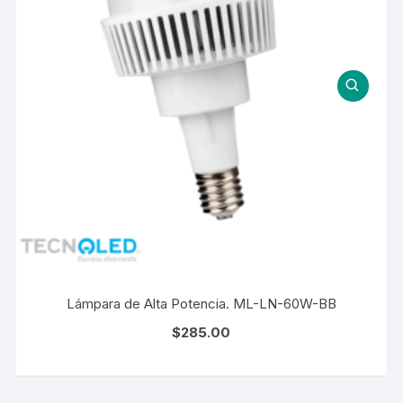
Lámpara de Alta Potencia. ML-LN-60W-BB
$
285.00