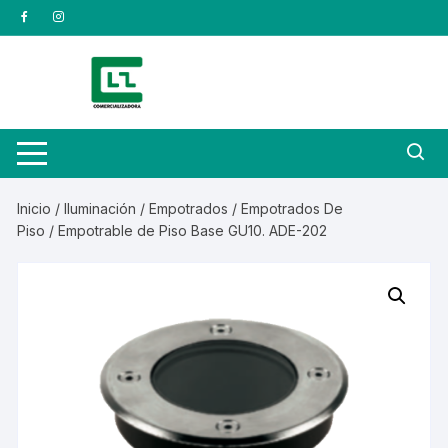
Saltar
al
contenido
Inicio
/
Iluminación
/
Empotrados
/
Empotrados De
Piso
/ Empotrable de Piso Base GU10. ADE-202