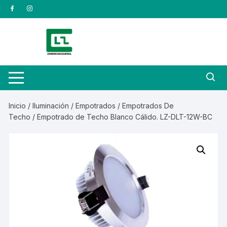
Saltar
al
contenido
Inicio
/
Iluminación
/
Empotrados
/
Empotrados De
Techo
/ Empotrado de Techo Blanco Cálido. LZ-DLT-12W-BC