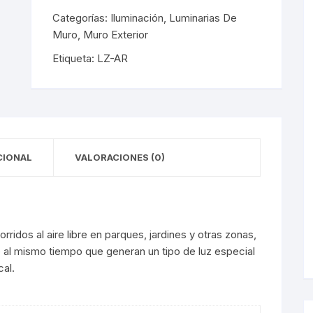
y Detectores
eciales
s Solares
terior
mpotrados
Categorías:
Iluminación
,
Luminarias De
Muro
,
Muro Exterior
obrepuestos
or
Etiqueta:
LZ-AR
ra Exterior
ior
a Interior
s De Piso
s
s De Techo
LED
CIONAL
VALORACIONES (0)
De Emergencia
ridos al aire libre en parques, jardines y otras zonas,
 Poste
 al mismo tiempo que generan un tipo de luz especial
cal.