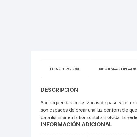
Sensores y Detectores
Paneles
Sensores 
Focos Esp
Reflectore
Tiras de In
Paneles E
Arillos
Luminarias De Muro
Arillos
Paneles S
Muro Interi
Fuentes De Poder
Cortesía
Fuentes Pa
Muro Exter
Cortesía
Perfiles
Empotrados
Fuentes Par
Perfiles
Empotrado
Magnéticos
Módulos LED
Magnético
Empotrado
Módulos 
DESCRIPCIÓN
INFORMACIÓN ADI
Lámparas De Emergencia
Lámparas 
DESCRIPCIÓN
Colgantes
Colgantes
Son requeridas en las zonas de paso y los recor
Puntas De Poste
Puntas De
son capaces de crear una luz confortable que
para iluminar en la horizontal sin olvidar la verti
Wallpack
Wallpack
INFORMACIÓN ADICIONAL
Campanas
Campanas