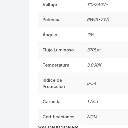
Voltaje
110-240V~
Mangueras LED
Manguera
Potencia
6W(3*2W)
Lámparas De Mesa
Lámparas 
Ángulo
76º
Estacas
Estacas
Flujo Luminoso
370Lm
Mini Luminarias
Mini Lumin
Temperatura
3,000K
Mini Postes
Mini Poste
Índice de
Repuestos LED
Repuestos
IP54
Protección
Sumergibles
Sumergibl
Garantía
1 Año
Magnéticos
Magnético
Certificaciones
NOM
Tubos LED
60CM
VALORACIONES