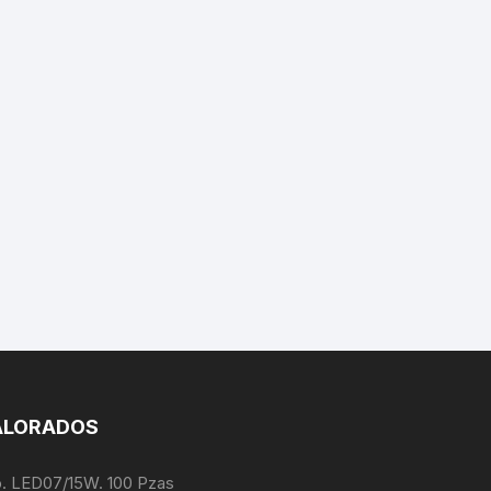
ALORADOS
o. LED07/15W. 100 Pzas