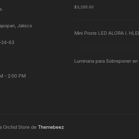
$
3,295.00
s.
apopan, Jalisco
Mini Poste LED ALORA I. HL
4-24-63
Luminaria para Sobreponer e
AM - 2:00 PM
ma Orchid Store de
Themebeez