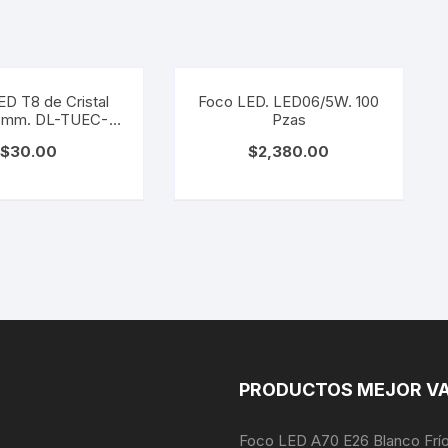
D T8 de Cristal
Foco LED. LED06/5W. 100
6mm. DL-TUEC-
Pzas
CR9
$
30.00
$
2,380.00
PRODUCTOS MEJOR V
Foco LED A70 E26 Blanco Frí