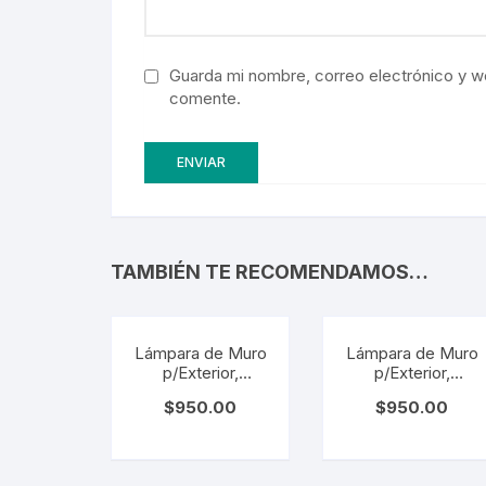
Guarda mi nombre, correo electrónico y w
comente.
TAMBIÉN TE RECOMENDAMOS…
Lámpara de Muro
Lámpara de Muro
p/Exterior,
p/Exterior,
Arbotante. LZ-
Arbotante. LZ-
$
950.00
$
950.00
AR116-10W
AR117-10W