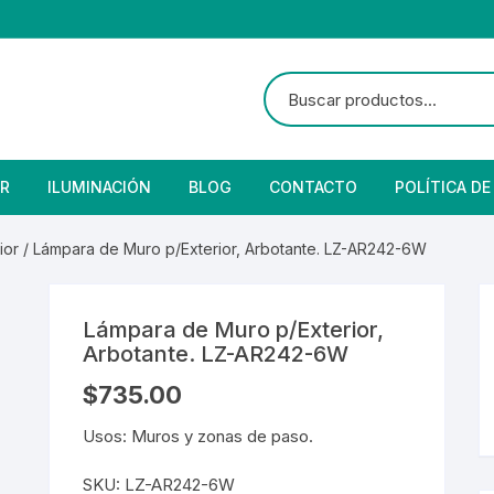
R
ILUMINACIÓN
BLOG
CONTACTO
POLÍTICA DE
e Seguridad
lares
 Convencional
ior
/ Lámpara de Muro p/Exterior, Arbotante. LZ-AR242-6W
Solar
 Con Fotocelda
e Vapor
Lámpara de Muro p/Exterior,
es
s Solares
Solar
denciales
Arbotante. LZ-AR242-6W
$
735.00
 para Iluminación
striales
s Residenciales
Usos: Muros y zonas de paso.
s de Aire
or
tage
 Industriales
terior
SKU:
LZ-AR242-6W