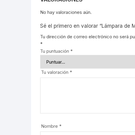
Señalética
90CM
Señalética
No hay valoraciones aún.
Gasolineras
1.20M
Gasolinera
Sé el primero en valorar “Lámpara de 
Tu dirección de correo electrónico no será pu
2.40M
*
Tu puntuación
*
Curvalum
Tu valoración
*
Nombre
*