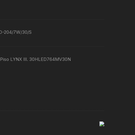
ED-204/7W/30/S
n Piso LYNX III. 30HLED764MV30N